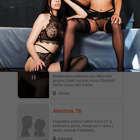
Kaunas
ShadowDaimon, 39
Masažas Esu pfofesionalus
masažuotojas,nors dabar turiu savo
versla,bet vistiek karts nuo karto d...
Vilnius
Hardsptrapon, 38
Biseksualus vaikinas nori išbandyti
grupinį Sveiki vyrukai, noriu išbandyti
kažko naujo, kad mane...
Vilnius
AlexViola, 56
Klaipėdos aistros naktis Kovo 21 d.
kviečiame poras, merginas ir vyrus į
jaukų vakarėlį Klaipėdos...
Klaipėda