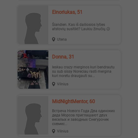
Einoriukas, 51
Šiandien. Kas iš dailiosios lyties
atstovių susitikt? Laukiu žinučių.😉
Utena
Donna, 31
Ieskau crazy merginos kuri bendrautu
su sub sissy Noreciau rasti mergina
kuri noretu draugauti su...
Vilnius
MidNightMentor, 60
Встреча Нового Года Два одиноких
деда Мороза приглашают двух
веселых и заводных Снегурочек
совмес...
Vilnius