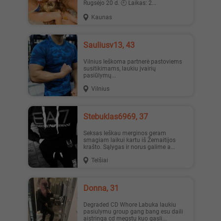
Rugsėjo 20 d. 🕘 Laikas: 2...
Kaunas
sauliusv13, 43
Vilnius Ieškoma partnerė pastoviems
susitikimams, laukiu įvairių
pasiūlymų...
Vilnius
Stebuklas6969, 37
Seksas Ieškau merginos geram
smagiam laikui kartu iš Žemaitijos
krašto. Sąlygas ir norus galime a...
Telšiai
Donna, 31
Degraded CD Whore Labuka laukiu
pasiulymu group gang bang esu daili
aistringa cd megstu kuo gasli...