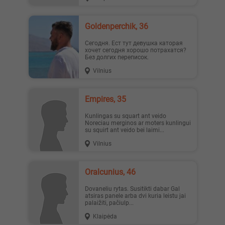
Goldenperchik, 36
Сегодня. Ест тут девушка каторая
хочет сегодня хорошо потрахатся?
Без долгих переписок.
Vilnius
Empires, 35
Kunlingas su squart ant veido
Noreciau merginos ar moters kunlingui
su squirt ant veido bei laimi...
Vilnius
oralcunius, 46
Dovaneliu rytas. Susitikti dabar Gal
atsiras panele arba dvi kuria leistu jai
palaižiti, pačiulp...
Klaipėda