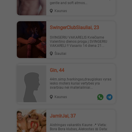
gentle and soft atmos...
Kaunas
SwingerClubSiauliai, 23
SVINGERIU VAKARELIS Kviečiame
Valentino dienos proga į SVINGERIU
VAKARELI !! Vasario 14 diena 21...
Šiauliai
Gin, 44
44m.simp.tvarkingas,draugiskas vyras
iesko moters kuriai vertybes yra
svarbiau nei materialiniai...
Kaunas
JamIrJai, 37
Aistringas vakarėlis Kaune 📍 Vieta:
Bora Bora klubas, Aleksotas 📅 Data: