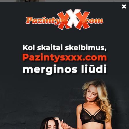
✖
Vilnius
Liepa13, 40
Susitikciau Šiandiena susitikčiau su
vaikinu kuris paremtų finansiskai
Vilnius
Subarik55, 36
Kokiu pažinčių ieškai čionai 🤭🤭🤗
Kokiu pažinčių ieškai čionai šiandien
vakare?🙄🤨🤗🤭🥰😇
Vilnius
Daisie, 46
Kvietimas paišdykauti🤗 Sveikutės🤗
Planuojame pasibuvimą trise (V💃🏼V)
🥳 ir LABAI ieškome dar vienos...