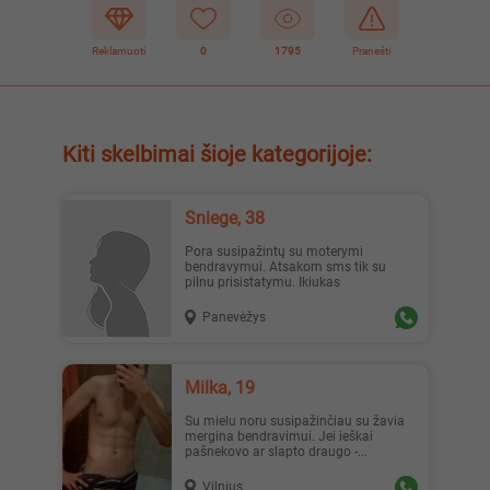
Reklamuoti
0
1795
Pranešti
Kiti skelbimai šioje kategorijoje:
Sniege, 38
Pora susipažintų su moterymi
bendravymui. Atsakom sms tik su
pilnu prisistatymu. Ikiukas
Panevėžys
Milka, 19
Su mielu noru susipažinčiau su žavia
mergina bendravimui. Jei ieškai
pašnekovo ar slapto draugo -...
Vilnius