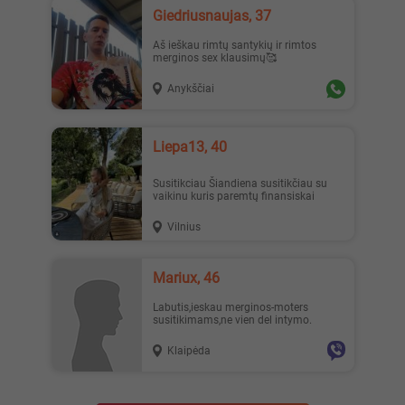
Giedriusnaujas, 37
Aš ieškau rimtų santykių ir rimtos
merginos sex klausimų🥰
Anykščiai
Liepa13, 40
Susitikciau Šiandiena susitikčiau su
vaikinu kuris paremtų finansiskai
Vilnius
Mariux, 46
Labutis,ieskau merginos-moters
susitikimams,ne vien del intymo.
Klaipėda