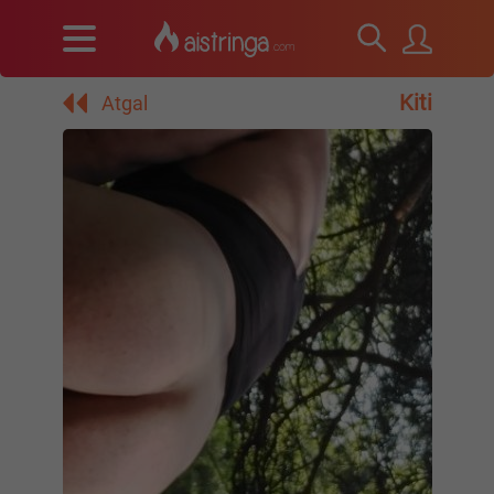
Kiti
Atgal