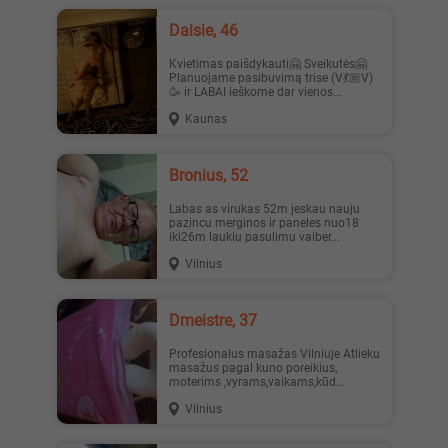
Daisie, 46
Kvietimas paišdykauti🤗 Sveikutės🤗
Planuojame pasibuvimą trise (V💃🏼V)
🥳 ir LABAI ieškome dar vienos...
Kaunas
Bronius, 52
Labas as virukas 52m jeskau nauju
pazincu merginos ir paneles nuo18
iki26m laukiu pasulimu vaiber...
Vilnius
dmeistre, 37
Profesionalus masažas Vilniuje Atlieku
masažus pagal kuno poreikius,
moterims ,vyrams,vaikams,kūd...
Vilnius