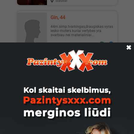
Šiauliai
Gin, 44
44m.simp.tvarkingas,draugiskas vyras
iesko moters kuriai vertybes yra
svarbiau nei materialiniai...
Kaunas
✖
Gundanti, 46
Ne turistinė kelionė 😉 Ieškau įdomios
kelionės su karštu, protingu ir drąsiu
vyru. O gal net ne s...
Vilnius
Samso_7, 39
Keliaukime drauge! Laba diena,
kreipiuosi i dailiaja lyti :) Siulau vykti
kartu i kelione. Rugse...
Vilnius