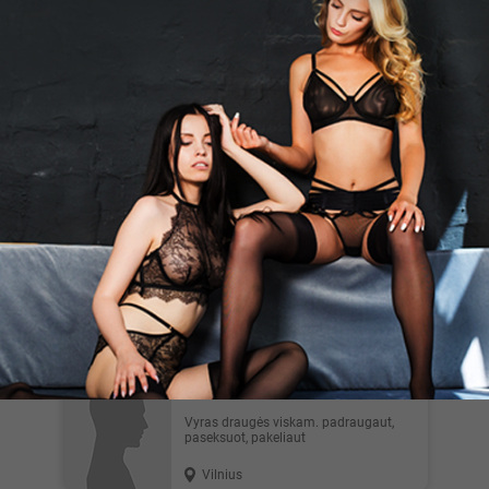
Nepamenu01, 33
Kas kartų į kinky vakarėlį? Siūlau
smagiai praleisti laiką bei kartu nuvykti
į kinky vakarėlį 👌💯
Klaipėda
SkyJoy, 29
Ar kas nors domisi tantric seksu? :)
Would like to have nice conversations,
gentle and soft atmos...
Kaunas
sniuzas, 58
vyras draugės viskam. padraugaut,
paseksuot, pakeliaut
Vilnius