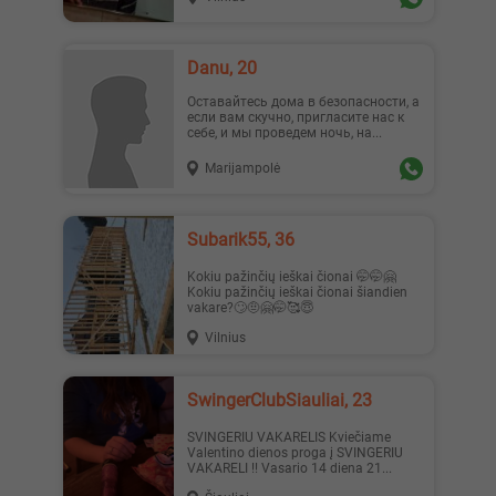
Danu, 20
Оставайтесь дома в безопасности, а
если вам скучно, пригласите нас к
себе, и мы проведем ночь, на...
Marijampolė
Subarik55, 36
Kokiu pažinčių ieškai čionai 🤭🤭🤗
Kokiu pažinčių ieškai čionai šiandien
vakare?🙄🤨🤗🤭🥰😇
Vilnius
SwingerClubSiauliai, 23
SVINGERIU VAKARELIS Kviečiame
Valentino dienos proga į SVINGERIU
VAKARELI !! Vasario 14 diena 21...