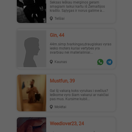
Seksas Ieškau merginos geram
smagiam laikui kartu iš Žemaitijos
krašto. Sąlygas ir norus galime a...
Telšiai
Gin, 44
44m.simp.tvarkingas,draugiskas vyras
iesko moters kuriai vertybes yra
svarbiau nei materialiniai...
Kaunas
Mustfun, 39
Gal šį vakarą koks vyrukas i svečius?
Ieškome vyro šiam vakarui ar nakčiai
pas mus. Kursime kubil...
Molėtai
Weedlover23, 24