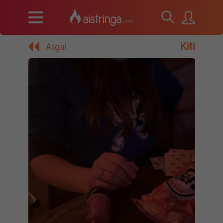
Kiti
Atgal