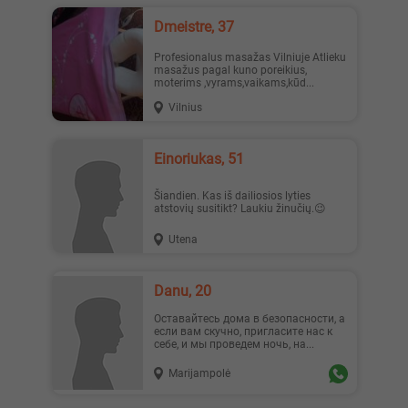
dmeistre, 37
Profesionalus masažas Vilniuje Atlieku
masažus pagal kuno poreikius,
moterims ,vyrams,vaikams,kūd...
Vilnius
Einoriukas, 51
Šiandien. Kas iš dailiosios lyties
atstovių susitikt? Laukiu žinučių.😉
Utena
Danu, 20
Оставайтесь дома в безопасности, а
если вам скучно, пригласите нас к
себе, и мы проведем ночь, на...
Marijampolė