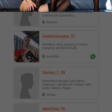
Deivis56, 26
Pakalbėt ar susitikt auto yra🎁 Domina
moteris įvairaus amžiaus esu švelnus
vaikinas jei sudominau...
Rietavas
Giedriusnaujas, 37
Aš ieškau rimtų santykių ir rimtos
merginos sex klausimų🥰
Anykščiai
Samso_7, 39
Keliaukime drauge! Laba diena,
kreipiuosi i dailiaja lyti :) Siulau vykti
kartu i kelione. Rugse...
Vilnius
AlexViola, 56