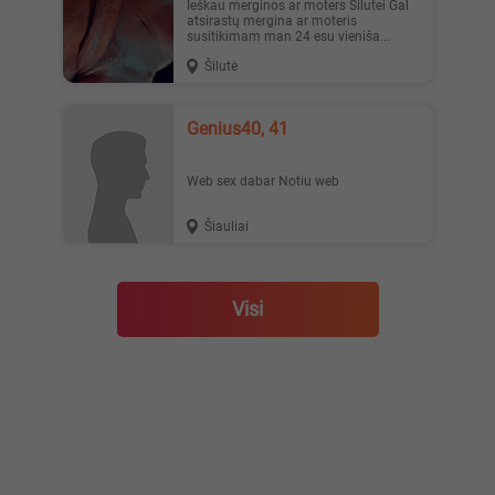
Ieškau merginos ar moters Šilutei Gal
atsirastų mergina ar moteris
susitikimam man 24 esu vieniša...
Šilutė
genius40, 41
Web sex dabar Notiu web
Šiauliai
Visi