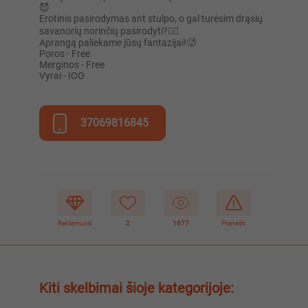
😈
Erotinis pasirodymas ant stulpo, o gal turėsim drąsių
savanorių norinčių pasirodyti?👯‍♀️
Aprangą paliekame jūsų fantazijai!🥵
Poros - Free
Merginos - Free
Vyrai - IOO
37069816845
Reklamuoti
2
1677
Pranešti
Kiti skelbimai šioje kategorijoje: