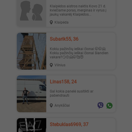
Klaipėdos aistros naktis Kovo 21 d.
kviečiame poras, merginas ir vyrus į
jaukų vakarėlį Klaipėdos...
Klaipėda
Subarik55, 36
Kokiu pažinčių ieškai čionai 🤭🤭🤗
Kokiu pažinčių ieškai čionai šiandien
vakare?🙄🤨🤗🤭🥰😇
Vilnius
Linas158, 24
Gal kokia panelė susitikti ar
pabendrauti
Anykščiai
Stebuklas6969, 37