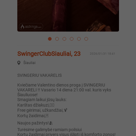
SwingerClubSiauliai, 23
2026/01/31 18:41
Šiauliai
SVINGERIU VAKARELIS
Kviečiame Valentino dienos proga į SVINGERIU
VAKARELI !! Vasario 14 diena 21:00 val. kuris vyks
Šiauliuose!
Smagiam laikui jūsų lauks:
Karštas džiakuzi,❤️‍🔥
Free gėrimai, užkandžiai,🍹
Kortų žaidimai,🃏
Naujos pažintys!🫂
Turėsime galimybė ramiam poilsiui
Kortų žaidimai privers visus išlipti iš komforto zonos!