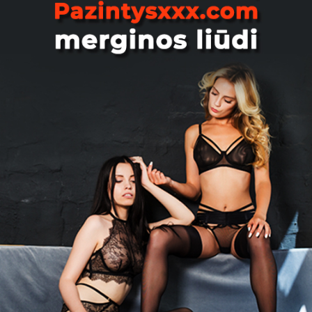
Davvvid, 36
Встречусь
Vilnius
Kofikas, 27
Elastica Gal būtų norinčių merginu
penktadienio vakara nueiti į klubą
Elastica? Jei taip brukštelkit
Vilnius
Goldenperchik, 36
Сегодня. Ест тут девушка каторая
хочет сегодня хорошо потрахатся?
Без долгих переписок.
Vilnius