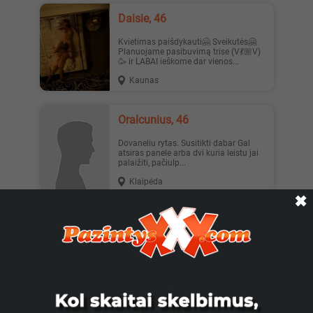
Daisie, 46
Kvietimas paišdykauti🤗 Sveikutės🤗
Planuojame pasibuvimą trise (V💃🏼V)
🥳 ir LABAI ieškome dar vienos...
Kaunas
oralcunius, 46
Dovaneliu rytas. Susitikti dabar Gal
atsiras panele arba dvi kuria leistu jai
palaižiti, pačiulp...
Klaipėda
✖
Mazuciau, 36
5vyru kurie isdrystu mane isdrystu
dulkinti ieskome drasiu ir su stovinciais
bybiais vyru kurie d...
Kėdainiai