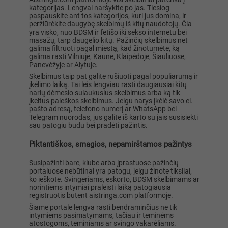
kategorijas. Lengvai naršykite po jas. Tiesiog
paspauskite ant tos kategorijos, kuri jus domina, ir
peržiūrėkite daugybę skelbimų iš kitų naudotojų. Čia
yra visko, nuo BDSM ir fetišo iki sekso internetu bei
masažų, tarp daugelio kitų. Pažinčių skelbimus net
galima filtruoti pagal miestą, kad žinotumėte, ką
galima rasti Vilniuje, Kaune, Klaipėdoje, Šiauliuose,
Panevėžyje ar Alytuje.
Skelbimus taip pat galite rūšiuoti pagal populiarumą ir
įkėlimo laiką. Tai leis lengviau rasti daugiausiai kitų
narių dėmesio sulaukusius skelbimus arba ką tik
įkeltus paieškos skelbimus. Jeigu narys įkėlė savo el.
pašto adresą, telefono numerį ar WhatsApp bei
Telegram nuorodas, jūs galite iš karto su jais susisiekti
sau patogiu būdu bei pradėti pažintis.
Piktantiškos, smagios, nepamirštamos pažintys
Susipažinti bare, klube arba įprastuose pažinčių
portaluose nebūtinai yra patogu, jeigu žinote tiksliai,
ko ieškote. Svingeriams, eskorto, BDSM skelbimams ar
norintiems intymiai praleisti laiką patogiausia
registruotis būtent aistringa.com platformoje.
Šiame portale lengva rasti bendraminčius ne tik
intymiems pasimatymams, tačiau ir teminėms
atostogoms, teminiams ar svingo vakarėliams.