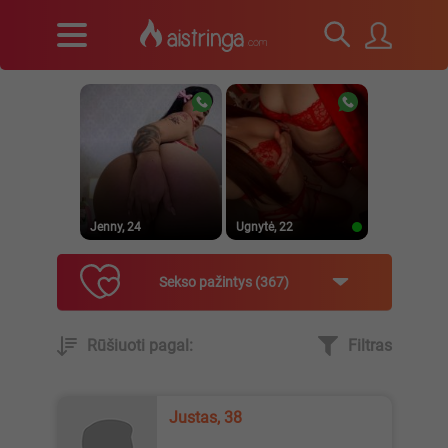
Jenny, 24
Ugnytė, 22
Sekso pažintys
367
Rūšiuoti pagal:
Filtras
_Lilyth_, 29
Jenny, 23
Justas, 38