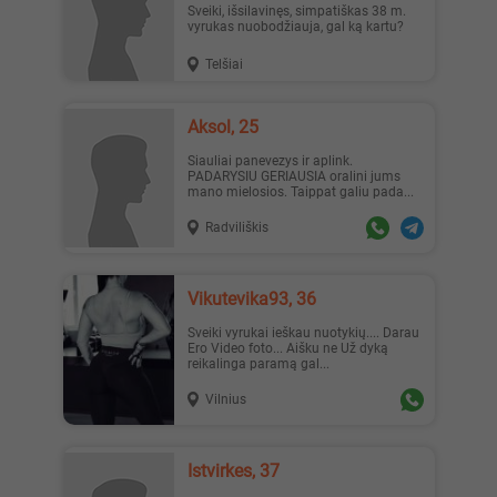
Sveiki, išsilavinęs, simpatiškas 38 m.
vyrukas nuobodžiauja, gal ką kartu?
Telšiai
Austėja, 19
Erika1, 22
Aksol, 25
Siauliai panevezys ir aplink.
PADARYSIU GERIAUSIA oralini jums
mano mielosios. Taippat galiu pada...
Radviliškis
_Lilyth_, 29
_Lilyth_, 29
Vikutevika93, 36
Sveiki vyrukai ieškau nuotykių.... Darau
Ero Video foto... Aišku ne Už dyką
reikalinga paramą gal...
Vilnius
Наташа, 19
Jesika19, 27
Istvirkes, 37