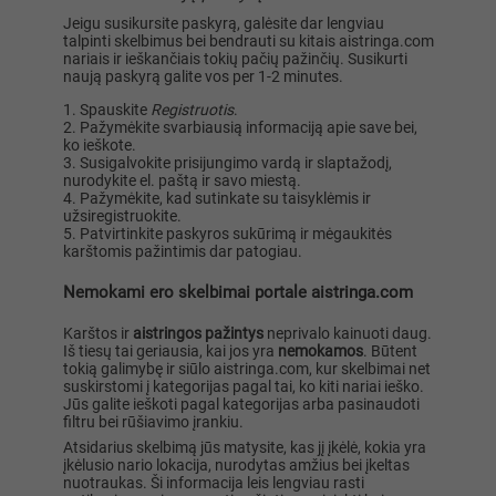
Jeigu susikursite paskyrą, galėsite dar lengviau
talpinti skelbimus bei bendrauti su kitais aistringa.com
nariais ir ieškančiais tokių pačių pažinčių. Susikurti
naują paskyrą galite vos per 1-2 minutes.
Spauskite
Registruotis
.
Pažymėkite svarbiausią informaciją apie save bei,
ko ieškote.
Susigalvokite prisijungimo vardą ir slaptažodį,
nurodykite el. paštą ir savo miestą.
Pažymėkite, kad sutinkate su taisyklėmis ir
užsiregistruokite.
Patvirtinkite paskyros sukūrimą ir mėgaukitės
karštomis pažintimis dar patogiau.
Nemokami ero skelbimai portale aistringa.com
Karštos ir
aistringos pažintys
neprivalo kainuoti daug.
Iš tiesų tai geriausia, kai jos yra
nemokamos
. Būtent
tokią galimybę ir siūlo aistringa.com, kur skelbimai net
suskirstomi į kategorijas pagal tai, ko kiti nariai ieško.
Jūs galite ieškoti pagal kategorijas arba pasinaudoti
filtru bei rūšiavimo įrankiu.
Atsidarius skelbimą jūs matysite, kas jį įkėlė, kokia yra
įkėlusio nario lokacija, nurodytas amžius bei įkeltas
nuotraukas. Ši informacija leis lengviau rasti