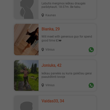
Labutis merginos ieškau draugės
paišdykauti. 18-37m. Be tabu.
Kaunas
Bianka, 29
Will meet with generous guy for spend
good time 💶❤️
Vilnius
Joniuks, 42
Ieškau panelės su kuria galėčiau gerai
paaukštinti lovoje
Vilnius
Vaidas33, 34