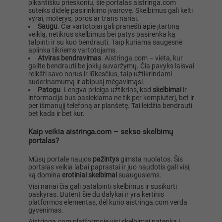
pikantišku prieskoniu, šie portalas aistringa.com
suteiks didelę pasirinkimo įvairovę. Skelbimus gali kelti
vyrai, moterys, poros ar trans nariai.
Saugu
. Čia vartotojai gali pranešti apie įtartiną
veiklą, netikrus skelbimus bei patys pasirenka ką
talpinti ir su kuo bendrauti. Taip kuriama saugesnė
aplinka tikriems vartotojams.
Atviras bendravimas
. Aistringa.com – vieta, kur
galite bendrauti be jokių suvaržymų. Čia pavyks laisvai
reikšti savo norus ir lūkesčius, taip užtikrindami
suderinamumą ir abipusį mėgavimąsi.
Patogu
. Lengva prieiga užtikrins, kad
skelbimai
ir
informacija bus pasiekiama ne tik per kompiuterį, bet ir
per išmanųjį telefoną ar planšetę. Tai leidžia bendrauti
bet kada ir bet kur.
Kaip veikia aistringa.com – sekso skelbimų
portalas?
Mūsų portale naujos
pažintys
gimsta nuolatos. Šis
portalas veikia labai paprastai ir juo naudotis gali visi,
ką domina
erotiniai skelbimai
suaugusiems.
Visi nariai čia gali patalpinti skelbimus ir susikurti
paskyras. Būtent šie du dalykai ir yra kertinis
platformos elementas, dėl kurio aistringa.com verda
gyvenimas.
Aistringa.com platformoje visi skelbimai patenka į