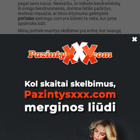
pagal savo norus. Nesvarbu, ar ieškote bendraminčių
iš svingo bendruomenės, domina fetišo pažintys,
erotiniai masažai, ar kitos intymumo galimybės
portalas
aistringa.com yra būtent ta vieta, kur jums
apsimoka būti.
Mūsų portale esantys skelbimai yra erdvė, kur suaugę
vyrai, moterys, trans žmonės ar poros gali dalintis
✖
pomėgiais, sužinoti apie bendraminčius ir
ero
renginius ar naršyti saugioje ir privačioje aplinkoje. Čia
suaugusieji gali tyrinėti savo seksualumą, troškimus ir
fantazijas be jokių kliūčių. Skelbimą galima patalpinti
net nesiregistravus, todėl viskas bus labai paprasta.
Nepamirškite, kad jei jus domina
aistringos
,
intymios
pažintys
internete
, turite būti atsakingi, pagarbūs ir
saugūs. Visada gerbkite kitame laido gale esančius
žmones ir jų pasirinkimą. Darykite tik tai, kam
gaunamas abipusis sutikimas.
Intymios sekso pažintys kelių mygtukų
paspaudimu
Jeigu galvojate apie
sex
pažintis
internete
, portale
aistringa.com jūs galite nemokamai, vos kelių
mygtukų paspaudimu pradėti savo kelionę. Jums
siūlome nemokamai įdėti naują skelbimą arba
užsiregistruoti platformoje. Apžvelkime, kaip tai