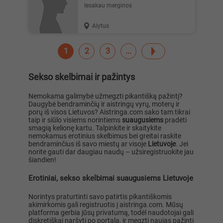
Iesakau merginos
Alytus
1
2
3
Sekso skelbimai ir pažintys
Nemokama galimybė užmegzti pikantišką pažintį?
Daugybė bendraminčių ir aistringų vyrų, moterų ir
porų iš visos Lietuvos? Aistringa.com sako tam tikrai
taip ir siūlo visiems norintiems
suaugusiems
pradėti
smagią kelionę kartu. Talpinkite ir skaitykite
nemokamus erotinius skelbimus bei greitai raskite
bendraminčius iš savo miestų ar visoje
Lietuvoje
. Jei
norite gauti dar daugiau naudų – užsiregistruokite jau
šiandien!
Erotiniai, sekso skelbimai suaugusiems Lietuvoje
Norintys praturtinti savo patirtis pikantiškomis
akimirkomis gali registruotis į aistringa.com. Mūsų
platforma gerbia jūsų privatumą, todėl naudotojai gali
diskretiškai naršyti po portalą, ir megzti naujas pažinti