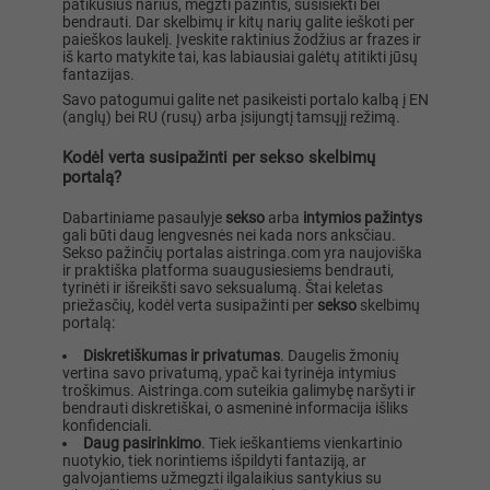
patikusius narius, megzti pažintis, susisiekti bei
bendrauti. Dar skelbimų ir kitų narių galite ieškoti per
paieškos laukelį. Įveskite raktinius žodžius ar frazes ir
iš karto matykite tai, kas labiausiai galėtų atitikti jūsų
fantazijas.
Savo patogumui galite net pasikeisti portalo kalbą į EN
(anglų) bei RU (rusų) arba įsijungtį tamsųjį režimą.
Kodėl verta susipažinti per sekso skelbimų
portalą?
Dabartiniame pasaulyje
sekso
arba
intymios pažintys
gali būti daug lengvesnės nei kada nors anksčiau.
Sekso pažinčių portalas aistringa.com yra naujoviška
ir praktiška platforma suaugusiesiems bendrauti,
tyrinėti ir išreikšti savo seksualumą. Štai keletas
priežasčių, kodėl verta susipažinti per
sekso
skelbimų
portalą:
Diskretiškumas ir privatumas
. Daugelis žmonių
vertina savo privatumą, ypač kai tyrinėja intymius
troškimus. Aistringa.com suteikia galimybę naršyti ir
bendrauti diskretiškai, o asmeninė informacija išliks
konfidenciali.
Daug pasirinkimo
. Tiek ieškantiems vienkartinio
nuotykio, tiek norintiems išpildyti fantaziją, ar
galvojantiems užmegzti ilgalaikius santykius su