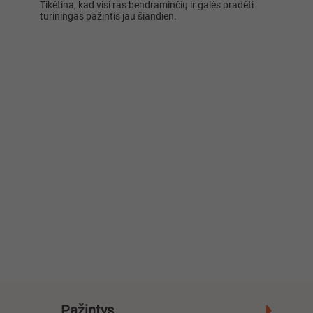
Tikėtina, kad visi ras bendraminčių ir galės pradėti
turiningas pažintis jau šiandien.
Pažintys