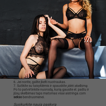
padaryti.
Nemokamai įdėkite naują skelbimą
Skelbimai
– vienas svarbiausių
sex
pažinčių
platformos aistringa.com, elementų. Patalpinti
skelbimą vos keliais paspaudimais gali visi norintys.
Spauskite
Įdėti naują skelbimą
.
Pasirinkite jums aktualiausią erotinę kategoriją
(pvz., fetišas, eskortas, svingeriai, erotiniai masažai ar
kita).
Nurodykite svarbiausią informaciją apie save ir tai,
ko ieškote.
Palikite savo kontaktinę informaciją (SVARBU
paminėti, kad telefono numeris gali būti nerodomas
skelbime, kaip ir el. paštas, tačiau į pastarąjį jūs
gausite nuorodą skelbimui patvirtinti ar vėlesniam
redavaimui). Jeigu nenorite, kad su jumis susisiektų el.
paštu arba telefonu, palikite kitą kontaktinę info.
Įveskite skelbimo tekstą, kuriame nurodykite, ko
ieškote.
Jei norite, galite įkelti nuotraukas.
Sutikite su taisyklėmis ir spauskite
įdėti skelbimą
.
Po to patvirtinkite nuorodą, kurią gausite el. paštu ir
jūsų skelbimas taps matomas visai aistringa.com
sekso
bendruomenei.
Susikurkite naują paskyrą