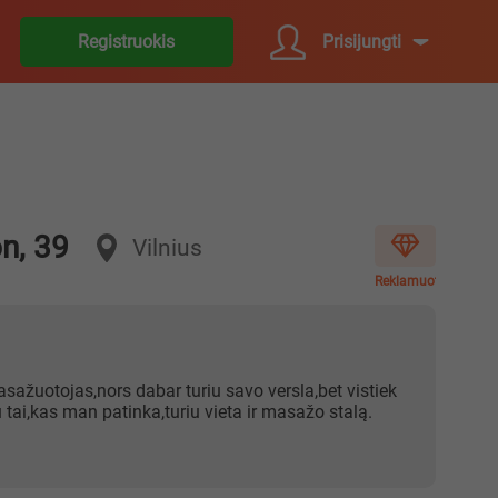
Prisijungti
Registruokis
n, 39
Vilnius
Reklamuoti
sažuotojas,nors dabar turiu savo versla,bet vistiek
 tai,kas man patinka,turiu vieta ir masažo stalą.