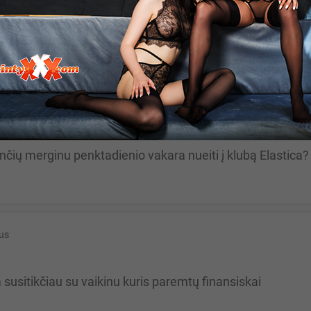
kus,ir as tavo Bet kas
us
rinčių merginu penktadienio vakara nueiti į klubą Elastica? 
ius
a susitikčiau su vaikinu kuris paremtų finansiskai