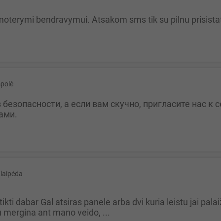
 moterymi bendravymui. Atsakom sms tik su pilnu prisista
polė
ами.
laipėda
u mergina ant mano veido, ...