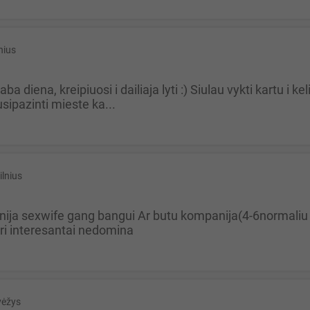
nius
sipazinti mieste ka...
ilnius
ri interesantai nedomina
vėžys