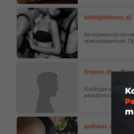
MidNightMentor, 60
Вечеринки по пятницам По пятницам проводим посиделки у меня дома. Приглашаем одну или две девушки к нам
присоединиться. Пр
Empires, 35
Viln
Kunlingas su squart ant veido Noreciau merginos ar moters kunlingui su squirt ant veido bei laiminga pabaiga 69,laukiu
pasiulymu tik rimtu,v
Ipolitukas, 41
Tr