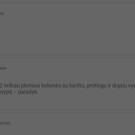
ius
nius
kryptį – parašyk.
aunas