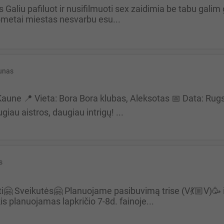
metai miestas nesvarbu esu...
unas
iau aistros, daugiau intrigų! ...
s
s planuojamas lapkričio 7-8d. fainoje...