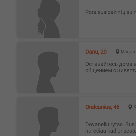
Pora susipažintų su
Danu, 20
Marijam
Оставайтесь дома в безопасности, а если вам скучно, пригласите нас к себе, и мы проведем ночь, наслаждаясь
общением с циветт
oralcunius, 46
K
Dovaneliu rytas. Susitikti dabar Gal atsiras panele arba dvi kuria leistu jai palaižiti, pačiulpti klitoriuka visokiom pozom
norėčiau kad prisėst