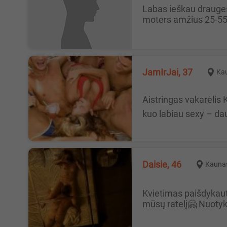
Labas ieškau drauges Galiu pafiluot ir nusifilmuoti sex zaidimia be tabu galim galima ir pastovus santykiai esu laisvas viras
moters amžius 25-55
JamIrJai, 37
Ka
Aistringas vakarėlis Kaune 📍 Vieta: Bora Bora klubas, Aleksotas 📅 Data: Rugsėjo 20 d. 🕘 Laikas: 21:00 💋 Aprangos kodas:
kuo labiau sexy – daug
Daisie, 46
Kauna
Kvietimas paišdykauti🤗 Sveikutės🤗 Planuojame pasibuvimą trise (V💃🏼V)🥳 ir LABAI ieškome dar vienos fainos PANELĖS į
mūsų ratelį🤗 Nuotyki