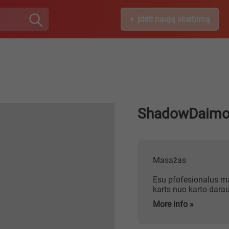
Įdėti naują skelbimą
ShadowDaimo
Masažas
Esu pfofesionalus ma
karts nuo karto darau
More info »