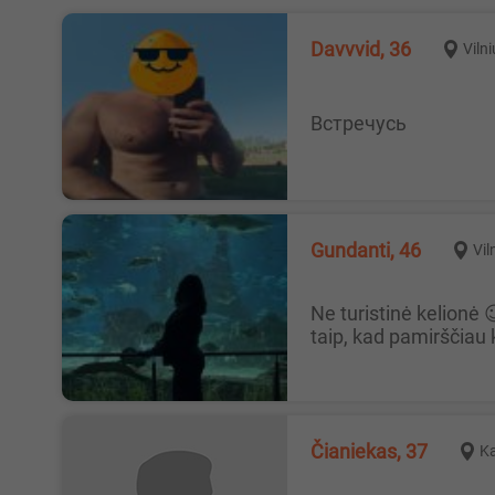
Davvvid, 36
Viln
Встречусь
Gundanti, 46
Vil
Ne turistinė kelionė 😉 Ieškau įdomios kelionės su karštu, protingu ir drąsiu vyru. O gal net ne su vienu… 😌 Jei moki žiūrėti
taip, kad pamirščiau 
Čianiekas, 37
K