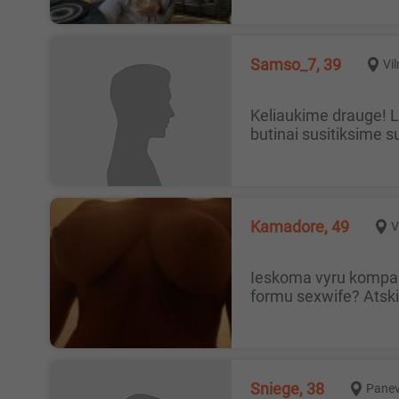
Samso_7, 39
Vil
Keliaukime drauge! Laba diena, kreipiuosi i dailiaja lyti :) Siulau vykti kartu i kelione. Rugsejo pirmoje puseje. Pries kelione
butinai susitiksime su
Kamadore, 49
V
Ieskoma vyru kompanija sexwife gang bangui Ar butu kompanija(4-6normaliu vyru) su plotu dienos metu isdulkinti moteriškų
formu sexwife? Atski
Sniege, 38
Pane