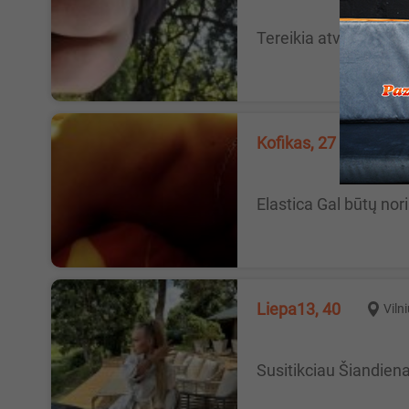
Tereikia atvykt i tra
Kofikas, 27
Vilni
Elastica Gal būtų no
Liepa13, 40
Viln
Susitikciau Šiandien