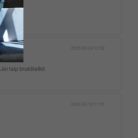
2025.09.24 12:52
Jei taip brukštelkit
2026.03.10 11:51