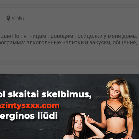
Vilnius
ограмма: алкогольные напитки и закуски, общение, н
ius
yrai nedomina.vilnius
akai