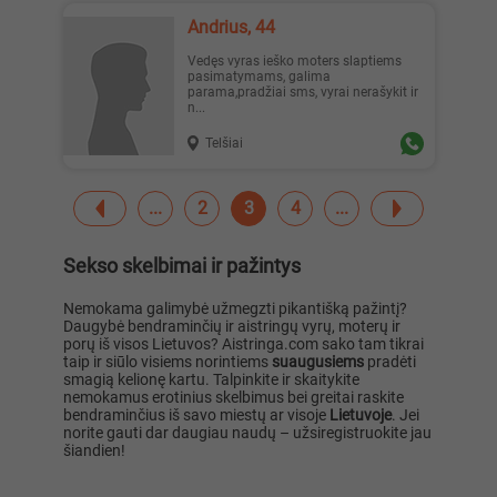
Andrius, 44
Vedęs vyras ieško moters slaptiems
pasimatymams, galima
parama,pradžiai sms, vyrai nerašykit ir
n...
Telšiai
2
3
4
Sekso skelbimai ir pažintys
Nemokama galimybė užmegzti pikantišką pažintį?
Daugybė bendraminčių ir aistringų vyrų, moterų ir
porų iš visos Lietuvos? Aistringa.com sako tam tikrai
taip ir siūlo visiems norintiems
suaugusiems
pradėti
smagią kelionę kartu. Talpinkite ir skaitykite
nemokamus erotinius skelbimus bei greitai raskite
bendraminčius iš savo miestų ar visoje
Lietuvoje
. Jei
norite gauti dar daugiau naudų – užsiregistruokite jau
šiandien!