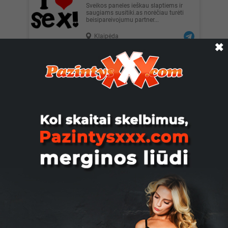
Sveikos paneles ieškau slaptiems ir
saugiams susitiki.as norėčiau turėti
beisipareivojumu partner...
Klaipėda
✖
Berzelius, 29
Ieškau įdomių, realių pokalbių /
susitikimų. Kalbu Lietuviškai ir
Angliškai ir dar keliais... Ido...
Kaunas
Simionas29, 29
Sveiki, esu jaunas 29 vaikinas, ieškau
sekso partnerės, gali būti ir vyresnė,
manau praleisime pu...
Vilnius
Марина, 23