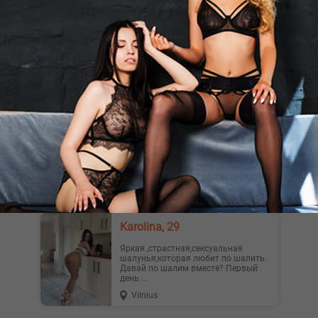
WHATSAPP Приветик) У меня очень
игривый характер, я всегда
улыбаюсь и готова подарить тебе
счасть...
Vilnius
Первый Раз У Вас, 23
Первый раз у вас в
гостях.Развратная блондинка
готова для новых знакомств и
незабываемых жарких в...
Vilnius
Karolina, 29
Яркая ,страстная,сексуальная
шалунья,которая любит по шалить.
Давай по шалим вместе? Первый
день ...
Vilnius