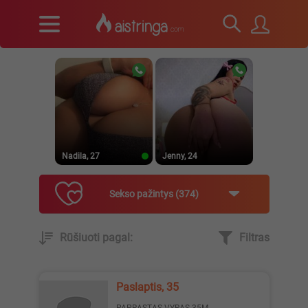
Nadila, 27
Jenny, 24
Sekso pažintys
374
Rūšiuoti pagal:
Filtras
Ugnytė, 22
_Lilyth_, 29
Paslaptis, 35