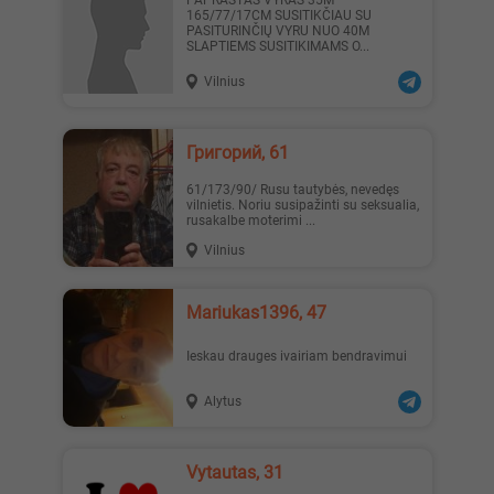
PAPRASTAS VYRAS 35M
165/77/17CM SUSITIKČIAU SU
PASITURINČIŲ VYRU NUO 40M
SLAPTIEMS SUSITIKIMAMS O...
Vilnius
Jenny, 23
Austėja, 19
Григорий, 61
61/173/90/ Rusu tautybės, nevedęs
vilnietis. Noriu susipažinti su seksualia,
rusakalbe moterimi ...
Vilnius
Erika1, 22
_Lilyth_, 29
Mariukas1396, 47
Ieskau drauges ivairiam bendravimui
Alytus
_Lilyth_, 29
Наташа, 19
Vytautas, 31