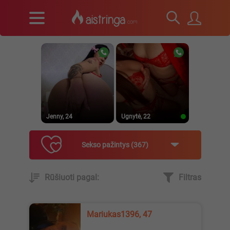
Jenny, 24
Ugnytė, 22
Sekso pažintys
367
Rūšiuoti pagal:
Filtras
_Lilyth_, 29
Jenny, 23
Mariukas1396, 47