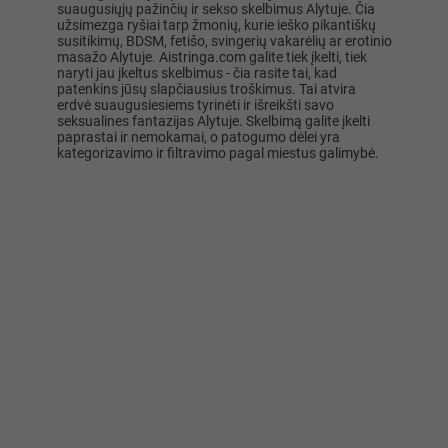
suaugusiųjų pažinčių ir sekso skelbimus Alytuje. Čia
užsimezga ryšiai tarp žmonių, kurie ieško pikantiškų
susitikimų, BDSM, fetišo, svingerių vakarėlių ar erotinio
masažo Alytuje. Aistringa.com galite tiek įkelti, tiek
naryti jau įkeltus skelbimus - čia rasite tai, kad
patenkins jūsų slapčiausius troškimus. Tai atvira
erdvė suaugusiesiems tyrinėti ir išreikšti savo
seksualines fantazijas Alytuje. Skelbimą galite įkelti
paprastai ir nemokamai, o patogumo dėlei yra
kategorizavimo ir filtravimo pagal miestus galimybė.