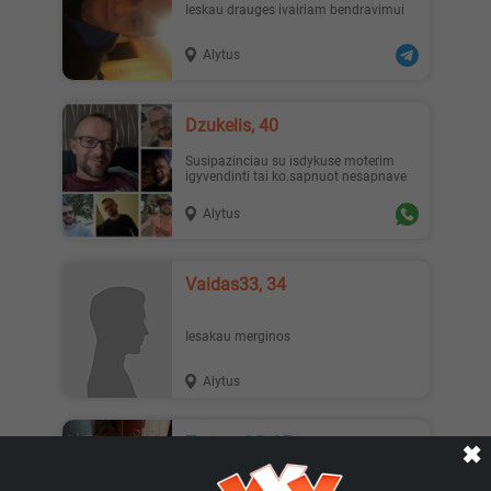
Ieskau drauges ivairiam bendravimui
Alytus
Austėja, 19
Erika1, 22
Dzukelis, 40
Susipazinciau su isdykuse moterim
igyvendinti tai ko.sapnuot nesapnave
Alytus
_Lilyth_, 29
_Lilyth_, 29
Vaidas33, 34
Iesakau merginos
Alytus
Tatiana25, 25
Наташа, 19
Jesika19, 27
✖
Я горячая кошка жду тебя