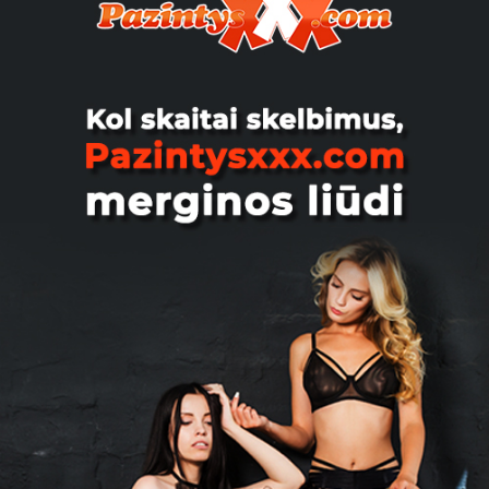
Alytus
Кристина, 30
Кошка ждет тебя
Alytus
Mariust, 33
Susipažinčiau su Mergina arba
Moterim jai tokia esi nesidrovėk
parašyk, ir susipažinsime, miela b...
Alytus
Mantas232, 35
062965696 Susitikčiau šiandien su