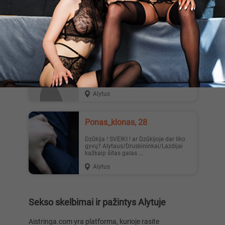
moterimi
Alytus
Noriuu69, 30
Susitikimas Ieskoma mergina galinti
reguliariai susitikti oraliniam ir seksui.
Galimos dovaneles....
Alytus
Ponas_klonas, 28
Dzūkija ! SVEIKI ! ar Dzūkijoje dar liko
gyvų? Alytaus/Druskininkai/Lazdijai
kažkaip šitas galas ...
Alytus
Sekso skelbimai ir pažintys Alytuje
Aistringa.com yra platforma, kurioje rasite