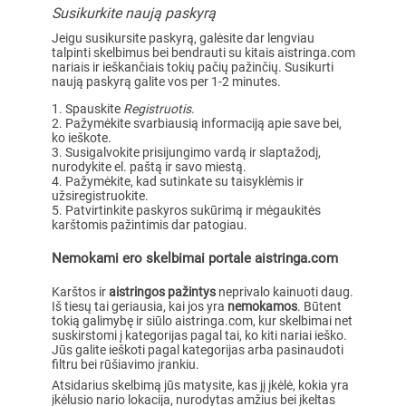
Susikurkite naują paskyrą
Jeigu susikursite paskyrą, galėsite dar lengviau
talpinti skelbimus bei bendrauti su kitais aistringa.com
nariais ir ieškančiais tokių pačių pažinčių. Susikurti
naują paskyrą galite vos per 1-2 minutes.
Spauskite
Registruotis
.
Pažymėkite svarbiausią informaciją apie save bei,
ko ieškote.
Susigalvokite prisijungimo vardą ir slaptažodį,
nurodykite el. paštą ir savo miestą.
Pažymėkite, kad sutinkate su taisyklėmis ir
užsiregistruokite.
Patvirtinkite paskyros sukūrimą ir mėgaukitės
karštomis pažintimis dar patogiau.
Nemokami ero skelbimai portale aistringa.com
Karštos ir
aistringos pažintys
neprivalo kainuoti daug.
Iš tiesų tai geriausia, kai jos yra
nemokamos
. Būtent
tokią galimybę ir siūlo aistringa.com, kur skelbimai net
suskirstomi į kategorijas pagal tai, ko kiti nariai ieško.
Jūs galite ieškoti pagal kategorijas arba pasinaudoti
filtru bei rūšiavimo įrankiu.
Atsidarius skelbimą jūs matysite, kas jį įkėlė, kokia yra
įkėlusio nario lokacija, nurodytas amžius bei įkeltas