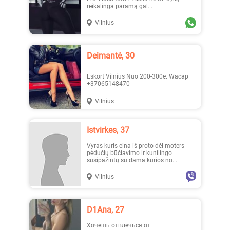
reikalinga paramą gal...
Vilnius
Deimantė, 30
Eskort Vilnius Nuo 200-300e. Wacap
+37065148470
Vilnius
Istvirkes, 37
Vyras kuris eina iš proto dėl moters
pėdučių būčiavimo ir kunilingo
susipažintų su dama kurios no...
Vilnius
D1Ana, 27
Хочешь отвлечься от