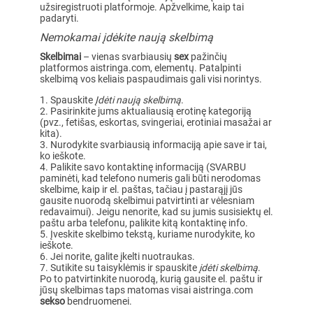
užsiregistruoti platformoje. Apžvelkime, kaip tai
padaryti.
Nemokamai įdėkite naują skelbimą
Skelbimai
– vienas svarbiausių
sex
pažinčių
platformos aistringa.com, elementų. Patalpinti
skelbimą vos keliais paspaudimais gali visi norintys.
Spauskite
Įdėti naują skelbimą
.
Pasirinkite jums aktualiausią erotinę kategoriją
(pvz., fetišas, eskortas, svingeriai, erotiniai masažai ar
kita).
Nurodykite svarbiausią informaciją apie save ir tai,
ko ieškote.
Palikite savo kontaktinę informaciją (SVARBU
paminėti, kad telefono numeris gali būti nerodomas
skelbime, kaip ir el. paštas, tačiau į pastarąjį jūs
gausite nuorodą skelbimui patvirtinti ar vėlesniam
redavaimui). Jeigu nenorite, kad su jumis susisiektų el.
paštu arba telefonu, palikite kitą kontaktinę info.
Įveskite skelbimo tekstą, kuriame nurodykite, ko
ieškote.
Jei norite, galite įkelti nuotraukas.
Sutikite su taisyklėmis ir spauskite
įdėti skelbimą
.
Po to patvirtinkite nuorodą, kurią gausite el. paštu ir
jūsų skelbimas taps matomas visai aistringa.com
sekso
bendruomenei.