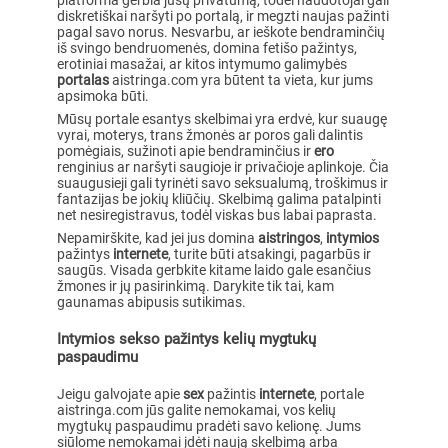
platforma gerbia jūsų privatumą, todėl naudotojai gali
diskretiškai naršyti po portalą, ir megzti naujas pažinti
pagal savo norus. Nesvarbu, ar ieškote bendraminčių
iš svingo bendruomenės, domina fetišo pažintys,
erotiniai masažai, ar kitos intymumo galimybės
portalas
aistringa.com yra būtent ta vieta, kur jums
apsimoka būti.
Mūsų portale esantys skelbimai yra erdvė, kur suaugę
vyrai, moterys, trans žmonės ar poros gali dalintis
pomėgiais, sužinoti apie bendraminčius ir
ero
renginius ar naršyti saugioje ir privačioje aplinkoje. Čia
suaugusieji gali tyrinėti savo seksualumą, troškimus ir
fantazijas be jokių kliūčių. Skelbimą galima patalpinti
net nesiregistravus, todėl viskas bus labai paprasta.
Nepamirškite, kad jei jus domina
aistringos
,
intymios
pažintys
internete
, turite būti atsakingi, pagarbūs ir
saugūs. Visada gerbkite kitame laido gale esančius
žmones ir jų pasirinkimą. Darykite tik tai, kam
gaunamas abipusis sutikimas.
Intymios sekso pažintys kelių mygtukų
paspaudimu
Jeigu galvojate apie
sex
pažintis
internete
, portale
aistringa.com jūs galite nemokamai, vos kelių
mygtukų paspaudimu pradėti savo kelionę. Jums
siūlome nemokamai įdėti naują skelbimą arba