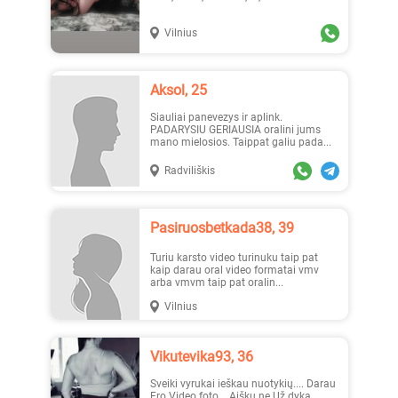
Vilnius
Aksol, 25
Siauliai panevezys ir aplink.
PADARYSIU GERIAUSIA oralini jums
mano mielosios. Taippat galiu pada...
Radviliškis
Pasiruosbetkada38, 39
Turiu karsto video turinuku taip pat
kaip darau oral video formatai vmv
arba vmvm taip pat oralin...
Vilnius
Vikutevika93, 36
Sveiki vyrukai ieškau nuotykių.... Darau
Ero Video foto... Aišku ne Už dyką