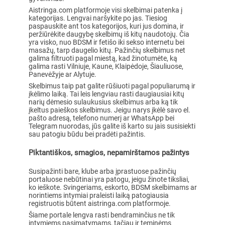
Aistringa.com platformoje visi skelbimai patenka į
kategorijas. Lengvai naršykite po jas. Tiesiog
paspauskite ant tos kategorijos, kuri jus domina, ir
peržiūrėkite daugybę skelbimų iš kitų naudotojų. Čia
yra visko, nuo BDSM ir fetišo iki sekso internetu bei
masažų, tarp daugelio kitų. Pažinčių skelbimus net
galima filtruoti pagal miestą, kad žinotumėte, ką
galima rasti Vilniuje, Kaune, Klaipėdoje, Šiauliuose,
Panevėžyje ar Alytuje.
Skelbimus taip pat galite rūšiuoti pagal populiarumą ir
įkėlimo laiką. Tai leis lengviau rasti daugiausiai kitų
narių dėmesio sulaukusius skelbimus arba ką tik
įkeltus paieškos skelbimus. Jeigu narys įkėlė savo el.
pašto adresą, telefono numerį ar WhatsApp bei
Telegram nuorodas, jūs galite iš karto su jais susisiekti
sau patogiu būdu bei pradėti pažintis.
Piktantiškos, smagios, nepamirštamos pažintys
Susipažinti bare, klube arba įprastuose pažinčių
portaluose nebūtinai yra patogu, jeigu žinote tiksliai,
ko ieškote. Svingeriams, eskorto, BDSM skelbimams ar
norintiems intymiai praleisti laiką patogiausia
registruotis būtent aistringa.com platformoje.
Šiame portale lengva rasti bendraminčius ne tik
intymiems pasimatymams, tačiau ir teminėms