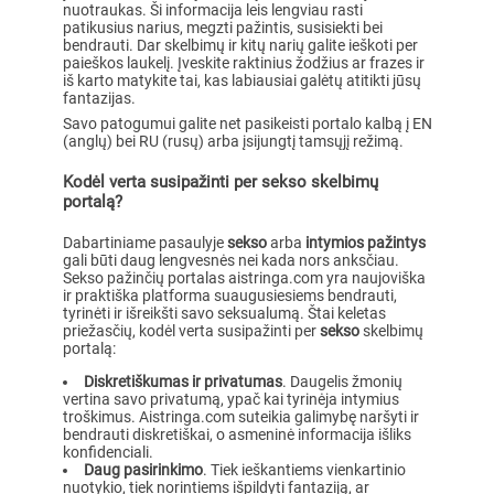
nuotraukas. Ši informacija leis lengviau rasti
patikusius narius, megzti pažintis, susisiekti bei
bendrauti. Dar skelbimų ir kitų narių galite ieškoti per
paieškos laukelį. Įveskite raktinius žodžius ar frazes ir
iš karto matykite tai, kas labiausiai galėtų atitikti jūsų
fantazijas.
Savo patogumui galite net pasikeisti portalo kalbą į EN
(anglų) bei RU (rusų) arba įsijungtį tamsųjį režimą.
Kodėl verta susipažinti per sekso skelbimų
portalą?
Dabartiniame pasaulyje
sekso
arba
intymios pažintys
gali būti daug lengvesnės nei kada nors anksčiau.
Sekso pažinčių portalas aistringa.com yra naujoviška
ir praktiška platforma suaugusiesiems bendrauti,
tyrinėti ir išreikšti savo seksualumą. Štai keletas
priežasčių, kodėl verta susipažinti per
sekso
skelbimų
portalą:
Diskretiškumas ir privatumas
. Daugelis žmonių
vertina savo privatumą, ypač kai tyrinėja intymius
troškimus. Aistringa.com suteikia galimybę naršyti ir
bendrauti diskretiškai, o asmeninė informacija išliks
konfidenciali.
Daug pasirinkimo
. Tiek ieškantiems vienkartinio
nuotykio, tiek norintiems išpildyti fantaziją, ar