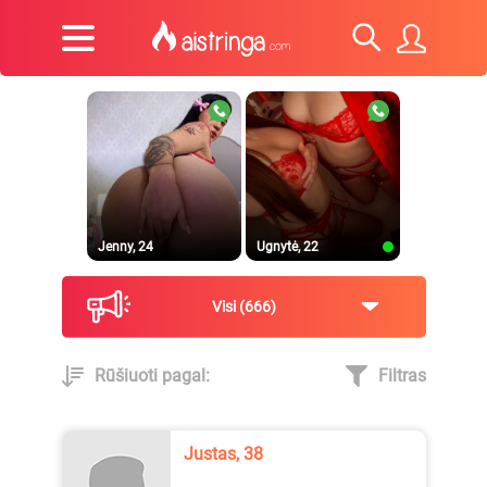
Jenny, 24
Ugnytė, 22
Visi
666
Rūšiuoti pagal:
Filtras
_Lilyth_, 29
Jenny, 23
Justas, 38