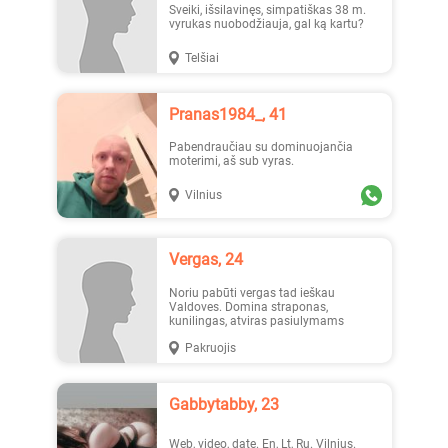
Sveiki, išsilavinęs, simpatiškas 38 m.
vyrukas nuobodžiauja, gal ką kartu?
Telšiai
Austėja, 19
Erika1, 22
Pranas1984_, 41
Pabendraučiau su dominuojančia
moterimi, aš sub vyras.
Vilnius
_Lilyth_, 29
_Lilyth_, 29
Vergas, 24
Noriu pabūti vergas tad ieškau
Valdoves. Domina straponas,
kunilingas, atviras pasiulymams
Pakruojis
Gabbytabby, 23
Наташа, 19
Jesika19, 27
Web, video, date. En, Lt, Ru. Vilnius.