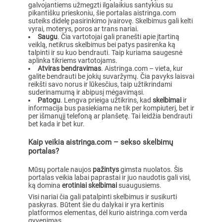
galvojantiems užmegzti ilgalaikius santykius su
pikantišku prieskoniu, šie portalas aistringa.com
suteiks didelę pasirinkimo įvairovę. Skelbimus gali kelti
vyrai, moterys, poros ar trans nariai.
Saugu
. Čia vartotojai gali pranešti apie įtartiną
veiklą, netikrus skelbimus bei patys pasirenka ką
talpinti ir su kuo bendrauti. Taip kuriama saugesnė
aplinka tikriems vartotojams.
Atviras bendravimas
. Aistringa.com – vieta, kur
galite bendrauti be jokių suvaržymų. Čia pavyks laisvai
reikšti savo norus ir lūkesčius, taip užtikrindami
suderinamumą ir abipusį mėgavimąsi.
Patogu
. Lengva prieiga užtikrins, kad
skelbimai
ir
informacija bus pasiekiama ne tik per kompiuterį, bet ir
per išmanųjį telefoną ar planšetę. Tai leidžia bendrauti
bet kada ir bet kur.
Kaip veikia aistringa.com – sekso skelbimų
portalas?
Mūsų portale naujos
pažintys
gimsta nuolatos. Šis
portalas veikia labai paprastai ir juo naudotis gali visi,
ką domina
erotiniai skelbimai
suaugusiems.
Visi nariai čia gali patalpinti skelbimus ir susikurti
paskyras. Būtent šie du dalykai ir yra kertinis
platformos elementas, dėl kurio aistringa.com verda
gyvenimas.