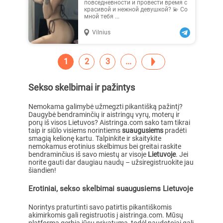
повседневности и провести время с
красивой и нежной девушкой? 💫 Со
мной тебя ...
Vilnius
1
2
3
Sekso skelbimai ir pažintys
Nemokama galimybė užmegzti pikantišką pažintį?
Daugybė bendraminčių ir aistringų vyrų, moterų ir
porų iš visos Lietuvos? Aistringa.com sako tam tikrai
taip ir siūlo visiems norintiems
suaugusiems
pradėti
smagią kelionę kartu. Talpinkite ir skaitykite
nemokamus erotinius skelbimus bei greitai raskite
bendraminčius iš savo miestų ar visoje
Lietuvoje
. Jei
norite gauti dar daugiau naudų – užsiregistruokite jau
šiandien!
Erotiniai, sekso skelbimai suaugusiems Lietuvoje
Norintys praturtinti savo patirtis pikantiškomis
akimirkomis gali registruotis į aistringa.com. Mūsų