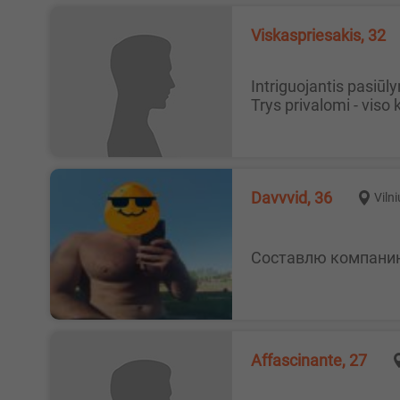
viskaspriesakis, 32
Intriguojantis pasiūlymas Draugės iki 55 m., simpatijos, kuri nufilmuotu visus seansus drauge, kuriuos aptartume iš anksto.
Trys privalomi - viso 
Davvvid, 36
Viln
Составлю компан
Affascinante, 27