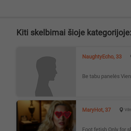
Kiti skelbimai šioje kategorijoje
NaughtyEcho, 33
Be tabu panelės Vie
MaryHot, 37
Vil
Foot fetish Only for 