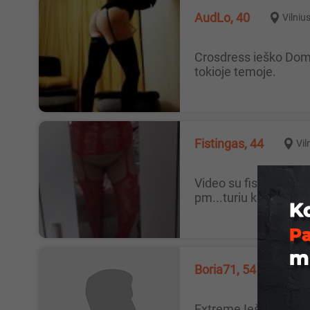
AudLo, 40
Vilniu
Crosdress ieško Dom. Lieknas tvarkingas crosdress susipažintų su dominuojančia moterį, porą. Domina, tik tu trintis paties
tokioje temoje.
Fistingas, 44
Vil
Video su fistingu ir ne tik :) Daug video, visi orgazmai reali su aimanavimu :) Kam idomu mano asmenine video rasykit i
pm...turiu kai man da
Boria71, 54
Vilni
Extreme Ieškau merginos , moters iš Vilniaus, gal būt iš Kauno, kuri leistų pažaisti su Jos užpakaliuku ir padaryti Jai analinį