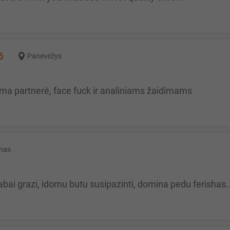
6
Panevėžys
koma partnerė, face fuck ir analiniams žaidimams
nas
labai grazi, idomu butu susipazinti, domina pedu ferishas.