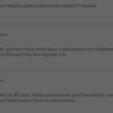
uri mergina galėtų auksinį man padaryti? Kaunas.
ilnius
mininkas(e) būtų laiminga(as) ma...
ius
 ir lieptų pačiam liežuviu viską švaria...