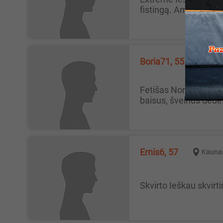
fistingą. Amžius, svor
Boria71, 55
Vilni
Fetišas Noriu susipažinti su Vilnietė moterimi ar mergina, kuriai patinka žaisliukai, fistingas, pissingas. Man 55. Nelabai
baisus, švelnus dėdė! T
Ernis6, 57
Kauna
Skvirto Ieškau skvir