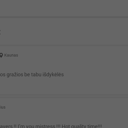
:
Kaunas
nos gražios be tabu išdykėlės
nius
slavers !! I’m you mistress !!! Hot quality time!!!