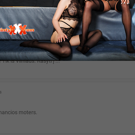
is, išvaizda nesvarbu...
us
ik iš Vilniaus. Rašyti į ...
s
tinancios moters.