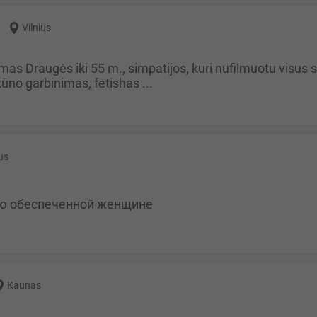
Vilnius
kūno garbinimas, fetishas ...
ius
ию обеспеченной женщине
Kaunas