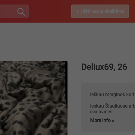
Įdėti naują skelbimą
Deliux69, 26
Ieškau merginos kuri
Ieskau Šiauliuose arb
issilavines.
More info »