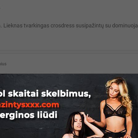
s
nius
ro fistinga, ,seksmasina, seksa...
us