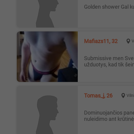
Golden shower Gal k
Mafiazs11, 32
V
Submissive men Sveiki, gal kam reikia nuolankaus ir paklusnaus vyro žaidimams? Labai mėgstu kitų klausyti ir daryti jų
užduotys, kad tik šei
Tomas_j, 26
Viln
Dominuojančios panelės su 🎁 Laba, ieškau pakankamai specifinio dalyko: norėčiau kad panelė padarytų handjob su
nuleidimo ant krūtinės