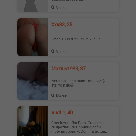
Vilnius
Xxx88, 35
Betabu Susitiksiu su M Vilnius
Vilnius
Mazius1988, 37
Noriu Gal kada paims man vip🙂
atsilyginsiu🤭
Mažeikiai
AudLo, 40
Crosdress ieško Dom. Crosdress
susipažintų su Dominuojančia
moterimi, porą, V. Domina tik turi...