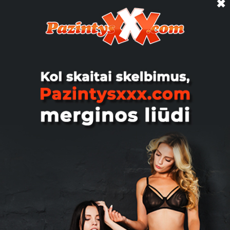
✖
alexxxandra, 26
Nori paišdykauti?🤪 darau web sex per
kamera rodau ir veiduka galiu ir kalbeti
arba darau video, t...
Vilnius
MaryHot, 37
Foot fetish Only for slavers !! I’m you
mistress !!! Hot quality time!!!
Vilnius
Richardas, 35
Gal atciras bendramintis ir norėtų
pabendrauti apie žmonas?
Marijampolė