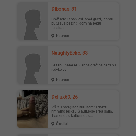
dibonas, 31
Gražuole Labas, esi labai grazi, idomu
butu susipazinti, domina pedu
ferishas..
Kaunas
NaughtyEcho, 33
Be tabu panelės Vienos gražios be tabu
išdykėlės
Kaunas
Deliux69, 26
Ieškau merginos kuri noretu daryti
rimming Ieskau Šiauliuose arba šalia.
Tvarkingas, kulturingas,...
Šiauliai