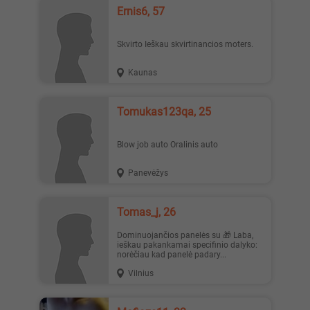
Ernis6, 57
Skvirto Ieškau skvirtinancios moters.
Kaunas
Tomukas123qa, 25
Blow job auto Oralinis auto
Panevėžys
Tomas_j, 26
Dominuojančios panelės su 🎁 Laba,
ieškau pakankamai specifinio dalyko:
norėčiau kad panelė padary...
Vilnius