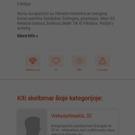
Fetišas
Noriu susipažinti su Vilnietė moterimi ar mergina,
kuriai patinka žaisliukai, fistingas, pissingas. Man 55.
Nelabai baisus, švelnus dėdė! Tik iš Vilniaus. Rašyti į
anketą.
More info »
Reklamuoti
0
751
Pranešti
Kiti skelbimai šioje kategorijoje:
viskaspriesakis, 32
Intriguojantis pasiūlymas Draugės iki
55 m., simpatijos, kuri nufilmuotu visus
seansus drauge, ku...