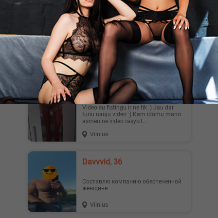
AudLo, 40
Crosdress ieško Dom. Lieknas
tvarkingas crosdress susipažintų su
dominuojančia moterį, porą. Domi...
Vilnius
Fistingas, 44
Video su fistingu ir ne tik :) Jau dar
turiu nauju video :) Kam idomu mano
asmenine video rasykit...
Vilnius
Davvvid, 36
Составлю компанию обеспеченной
женщине
Vilnius