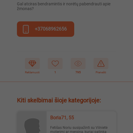
Gal atciras bendramintis ir norėtų pabendrauti apie
žmonas?
+37068962656
Reklamuoti
1
795
Pranešti
Kiti skelbimai šioje kategorijoje:
Boria71, 55
Fetišas Noriu susipažinti su Vilnietė
moterimi ar mergina, kuriai patinka