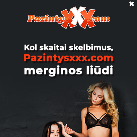
✖
Vilnius
Affascinante, 27
Golden shower Gal kuri mergina galėtų
auksinį man padaryti? Kaunas.
Kaunas
Fistingas, 44
Video su fistingu ir ne tik :) Kam idomu
mano asmenine video rasykit i
pm...turiu kai man daro fi...
Vilnius
AudLo, 40
Crosdress ieško Dom. Crosdress
susipažintų su Dominuojančia
moterimi, porą, V. Domina tik turi...
Vilnius