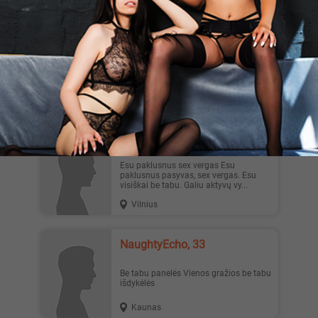
viskaspriesakis, 32
Intriguojantis pasiūlymas Draugės iki
55 m., simpatijos, kuri nufilmuotu visus
seansus drauge, ku...
Vilnius
Tomasbise, 38
Esu paklusnus sex vergas Esu
paklusnus pasyvas, sex vergas. Esu
visiškai be tabu. Galiu aktyvų vy...
Vilnius
NaughtyEcho, 33
Be tabu panelės Vienos gražios be tabu
išdykėlės
Kaunas