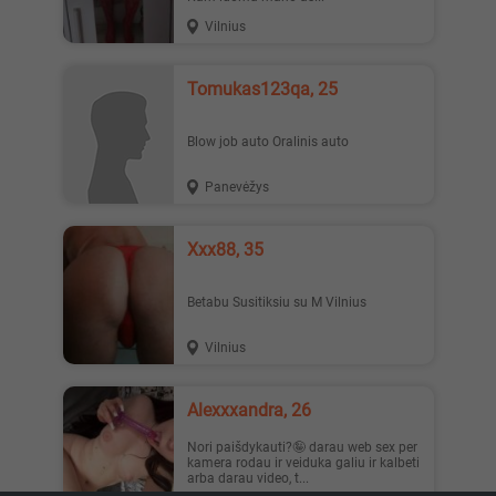
Vilnius
Tomukas123qa, 25
Blow job auto Oralinis auto
Panevėžys
Xxx88, 35
Betabu Susitiksiu su M Vilnius
Vilnius
alexxxandra, 26
Nori paišdykauti?🤪 darau web sex per
kamera rodau ir veiduka galiu ir kalbeti
arba darau video, t...