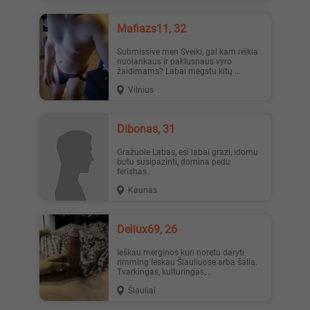
Mafiazs11, 32
Submissive men Sveiki, gal kam reikia
nuolankaus ir paklusnaus vyro
žaidimams? Labai mėgstu kitų ...
Vilnius
dibonas, 31
Gražuole Labas, esi labai grazi, idomu
butu susipazinti, domina pedu
ferishas..
Kaunas
Deliux69, 26
Ieškau merginos kuri noretu daryti
rimming Ieskau Šiauliuose arba šalia.
Tvarkingas, kulturingas,...
Šiauliai