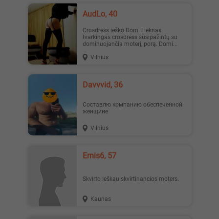
AudLo, 40
Crosdress ieško Dom. Lieknas
tvarkingas crosdress susipažintų su
dominuojančia moterį, porą. Domi...
Vilnius
Davvvid, 36
Составлю компанию обеспеченной
женщине
Vilnius
Ernis6, 57
Skvirto Ieškau skvirtinancios moters.
Kaunas