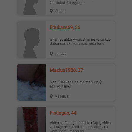
žaisliukai, fistingas, ...
Vilnius
Edukass69, 36
Iškart susitikti Vyras 34m iesko su kuo
dabar susitikti jonavoje, vieta turiu
Jonava
Mazius1988, 37
Noriu Gal kada paims man vip🙂
atsilyginsiu🤭
Mažeikiai
Fistingas, 44
Video su fistingu ir ne tik :) Daug video,
visi orgazmai reali su aimanavimu :)
Kam idomu mano as...