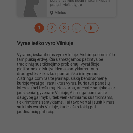
pora ar vaikinu nueiti į naktinį klubą ir
pratęsti viešbutyje🔥
Vilnius
1
2
3
Vyras ieško vyro Vilniuje
Vyrams, ieškantiems vyrų Vilniuje, Aistringa.com siūlo
tam puikią erdvę. Čia užmezgamos pažintys be
tradicinių susitikinėjimo problemų. Vyrai šioje
platformoje atviri įvairiems santykiams - nuo
draugystės iki kažko spontaniško ir intymaus.
Aistringa.com rasite įvairiapusišką bendruomenę,
kurioje vyrai gali rasti kitus vyrus, kurie turi panašių
interesų bei troškimų. Nesvarbu, ar esate naujokas, ar
jaus seniai gyvenate Vilniuje, Aistringa.com rasite
daugybę galimybių tiek vienkartiniams susitikimams,
tiek rimtiems santykiams. Tai tavo vartai į susitikimus
su kitais vyrais Vilniuje, kurie ieško tokių pat
jaudinančių patirčių.