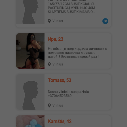
PAPRASTAS VYRAS 35M
165/77/17CM SUSITIKČIAU SU
PASITURINČIŲ VYRU NUO 40M
SLAPTIEMS SUSITIKIMAMS O...
Vilnius
Austėja, 19
Erika1, 22
Ира, 23
Не обман,я подтвердила личность с
помощью листочка в руках с
датой.В Вильнюсе первый раз !
Vilnius
_Lilyth_, 29
_Lilyth_, 29
Tomass, 53
Dosnu vilnietis susipazintu
+37064523569
Vilnius
Наташа, 19
Jesika19, 27
kamštis, 42