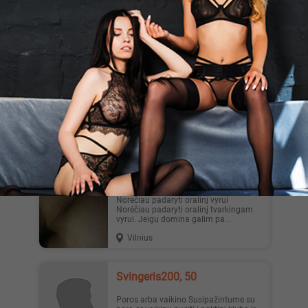
Gilus oralinis Ieškau 30 - 50 m. vyro
ilgalaikiai pažinčiai. Jei esi vedęs,
būtinas konfidencialu...
Vilnius
Svingeris200, 50
Masažas Pasikviestume vaikiną
masažuotoją moters masažui su
laiminga pabaiga🔥
Vilnius
Pasyvusvaikinas, 27
Norėčiau padaryti oralinį vyrui
Norėčiau padaryti oralinį tvarkingam
vyrui. Jeigu domina galim pa...
Vilnius
Svingeris200, 50
Poros arba vaikino Susipažintume su