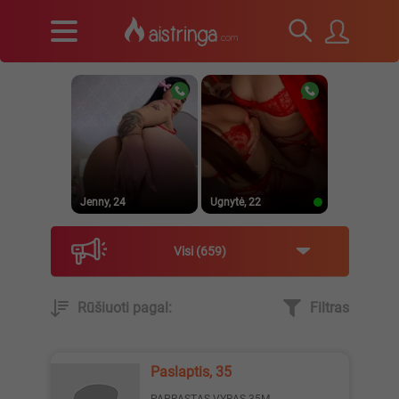
Jenny, 24
Ugnytė, 22
Visi
659
Rūšiuoti pagal:
Filtras
_Lilyth_, 29
Jenny, 23
Paslaptis, 35