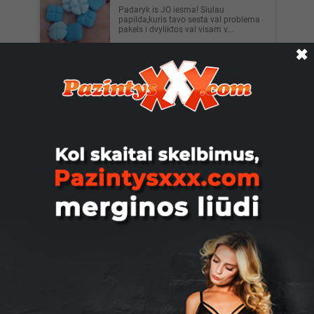
Padaryk is JO iesma! Siulau
papilda,kuris tavo sesta val problema
pakels i dvyliktos val visam v...
Vilnius
✖
Palaptinkumas, 34
Slaptas nuotykis Esu trans tūrinis viena
man 34 -20 cm Norintys pabūti moters
kūne ir vyro glėby...
Vilnius
Kysaxxx, 30
Slaptas oralinis Tau Norėtai viso kūno
masažo? Ir su laiminga pabaiga? Vieta
mano, slaptumas ir ...
Vilnius
GloryHole2, 26