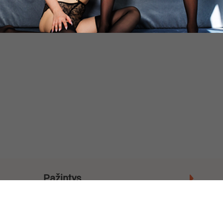
Pažintys
Miestai