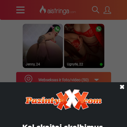
Jenny, 24
Ugnytė, 22
Webseksas ir foto/video
50
✖
Rūšiuoti pagal:
Filtras
_Lilyth_, 29
Jenny, 23
Simona27, 28