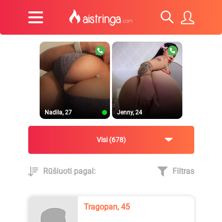
Nadila, 27
Jenny, 24
Visi
678
Rūšiuoti pagal:
Filtras
Ugnytė, 22
_Lilyth_, 29
Tragopan, 45