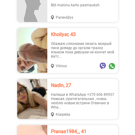
Būt malonu kartu pasmaukyti
Panevėžys
Jenny, 23
Austėja, 19
Kholiyar, 43
Обажаю слюнками лизать мокрый
писи доведу до оргазм трахну
языком пока девушки не кончет мой
ватс...
Vilnius
Erika1, 22
_Lilyth_, 29
Nadin, 27
напиши в WhatsApp +370 606 89957
Нежная ,притягательная , очень
люблю новые встречи Отвечаю в
Wha...
Klaipėda
_Lilyth_, 29
Наташа, 19
Pranas1984_, 41