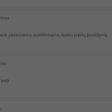
Vilnius
nerė pastoviems susitikimams, laukiu įvairių pasiūlymų...
uliai
u web
us