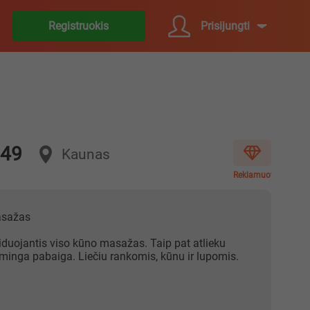
Prisijungti
Registruokis
 49
Kaunas
Reklamuoti
masažas
iduojantis viso kūno masažas. Taip pat atlieku
iminga pabaiga. Liečiu rankomis, kūnu ir lupomis.