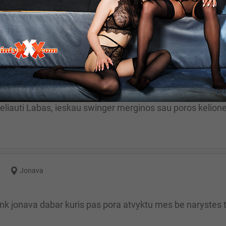
aktikos. Laukiu atvykstant pas ...
Jonava
link jonava dabar kuris pas pora atvyktu mes be narystes