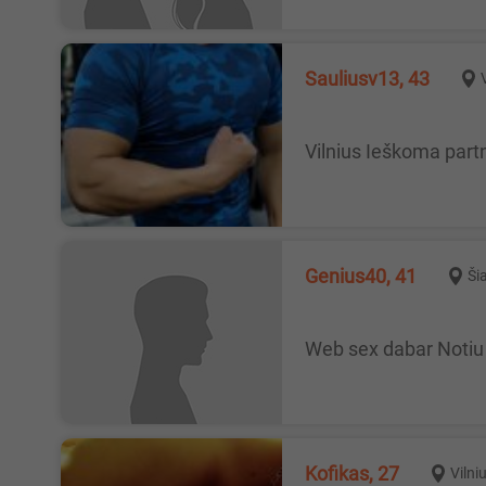
sauliusv13, 43
Vilnius Ieškoma part
genius40, 41
Šia
Web sex dabar Noti
Kofikas, 27
Vilni