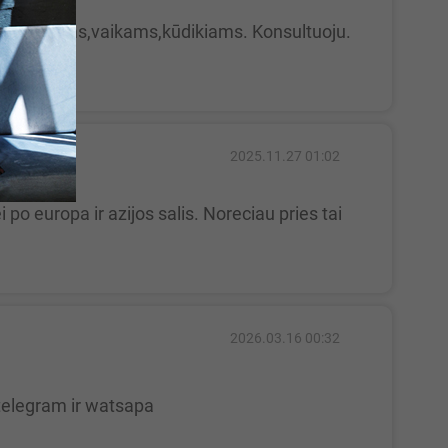
2025.11.27 01:02
2026.03.16 00:32
 telegram ir watsapa