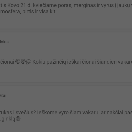
sfera, pirtis ir visa kit...
lnius
ai čionai 🤭🤭🤗 Kokiu pažinčių ieškai čionai šiandien vak
ėtai
.ginklą😁