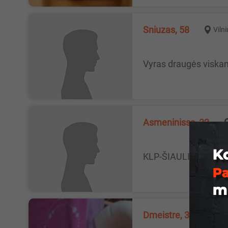
sniuzas, 58
Viln
vyras draugės viska
Asmeninisss, 32
KLP-ŠIAULIAI Gal kam
dmeistre, 37
Vil