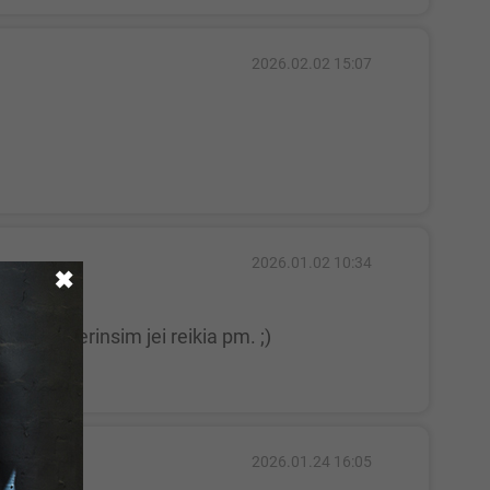
2026.02.02 15:07
2026.01.02 10:34
✖
ka pasiderinsim jei reikia pm. ;)
2026.01.24 16:05