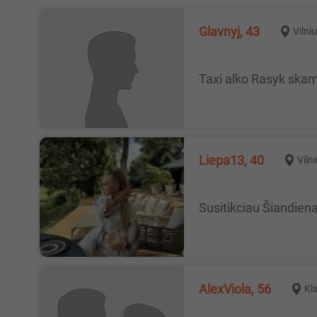
Glavnyj, 43
Vilni
Taxi alko Rasyk ska
Liepa13, 40
Viln
Susitikciau Šiandien
AlexViola, 56
Kl