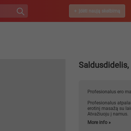
Įdėti naują skelbimą
Saldusdidelis,
Profesionalus ero 
Profesionalus atpala
erotinį masažą su la
Atvažiuoju į namus.
More info »