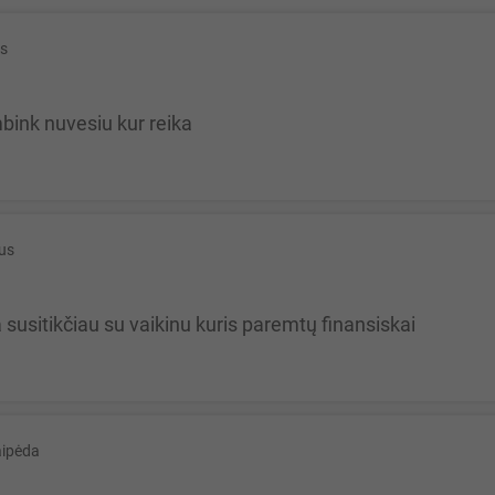
us
mbink nuvesiu kur reika
ius
a susitikčiau su vaikinu kuris paremtų finansiskai
aipėda