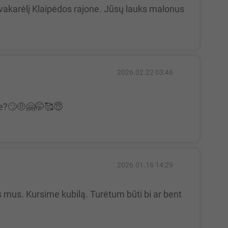
2026.02.22 03:46
are?🙄🤨🤗🤭🥰😇
2026.01.16 14:29