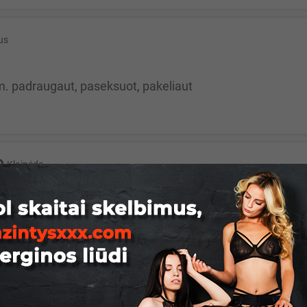
ius
m. padraugaut, paseksuot, pakeliaut
Klaipėda
 reikia šiandiena. nuo klaipdėdos i šiaulių pusė kažkur lai
nius