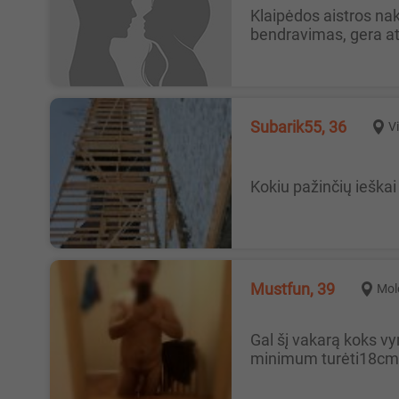
Klaipėdos aistros naktis Kovo 21 d. kviečiame poras, merginas ir vyrus į jaukų vakarėlį Klaipėdos rajone. Jūsų lauks malonus
bendravimas, gera atmo
Subarik55, 36
Vi
Kokiu pažinčių iešk
Mustfun, 39
Mol
Gal šį vakarą koks vyrukas i svečius? Ieškome vyro šiam vakarui ar nakčiai pas mus. Kursime kubilą. Turėtum būti bi ar bent
minimum turėti18cm