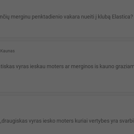
rinčių merginu penktadienio vakara nueiti į klubą Elastica? 
Kaunas
atiskas vyras ieskau moters ar merginos is kauno graziam 
draugiskas vyras iesko moters kuriai vertybes yra svarbiau