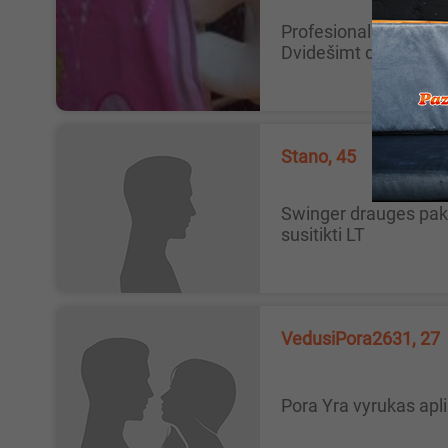
Profesionalus masažas Vilniuje Atlieku masažus pagal kuno poreikius, moterims ,vyrams,vaikams,kūdikiams. Konsultuoju.
Dvidešimt du metai pr
Stano, 45
Vilnius
swinger drauges pakeliauti Labas, ieskau swinger merginos sau poros kelionei po europa ir azijos salis. Noreciau pries tai
susitikti LT
VedusiPora2631, 27
Pora Yra vyrukas ap