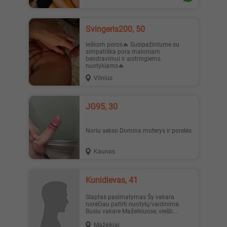
Svingeris200, 50
Ieškom poros🔥 Susipažintume su
simpatiška pora maloniam
bendravimui ir aistringiems
nuotykiams🔥
Vilnius
JG95, 30
Noriu sekso Domina moterys ir porelės
Kaunas
Kunidievas, 41
Slaptas pasimatymas Šy vakara
norėčiau patirti nuotykį/vaidinima.
Busiu vakare Mažeikiuose, viešb...
Mažeikiai