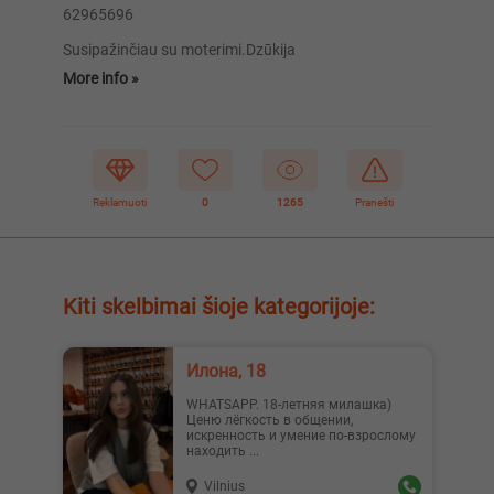
62965696
Susipažinčiau su moterimi.Dzūkija
More info »
Reklamuoti
0
1265
Pranešti
Kiti skelbimai šioje kategorijoje:
Илона, 18
WHATSAPP. 18-летняя милашка)
Ценю лёгкость в общении,
искренность и умение по-взрослому
находить ...
Vilnius