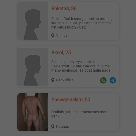
Raketa3, 36
Diskretiškai ir smagiai Ieškau moters,
kuri moka laikyti paslaptis ir mėgsta
netikėtus nuotykius ;)
Vilnius
Aksol, 25
Siauliai panevezys ir aplink.
PADARYSIU GERIAUSIA oralini jums
mano mielosios. Taippat galiu pada...
Radviliškis
pasivazinekim, 50
oralinis gal kas pamasazuos mano
iranki...
Kaunas