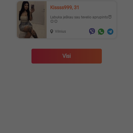
Kissss999, 31
Labuka ješkau sau tevelio aprupinto😇
😊😊
Vilnius
Visi