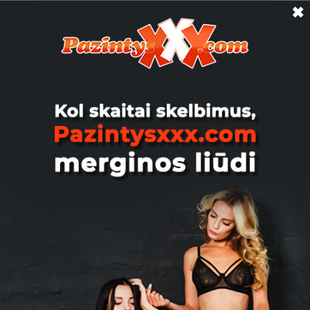
✖
gyvačiukė, 51
Padūkstam?🥰 (skaitom skelbimą😉)
Susitiksiu pašėlti lovytėj ar išbėgsiu
pamaloninti savu firminiu ...
Kaunas
Persikeliai, 48
Pora ieško poros Esame subrendę,
atviri naujoms patirtims, draugiški ir
tvarkingi. Ieškome kitos ...
Vilnius
Tomas85x, 40
Ši trečiadienį-ketvirtadienį pajūry Gal
kuri mergina-moteris norėtu slapto
gero sex? Parašyk suta...
Palanga