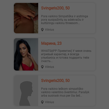
Svingeris200, 50
Pora vaikino Simpatiška ir aistringa
pora susipažintų su adekvačiu ir
kultūringu vaikinu threesom...
Vilnius
Марина, 23
WHATSAPP Приветик) У меня очень
игривый характер, я всегда
улыбаюсь и готова подарить тебе
счасть...
Vilnius
Svingeris200, 50
Pora vaikino Ieškom simpatiško
vaikino valentino šventimui. Parašyk
arba susirask mus per čia šeš...
Vilnius