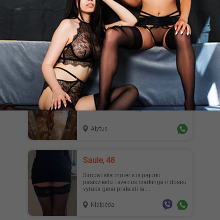
Grazi699, 32
Nori pamatyti mane žaidžiančią?
Whatssap 60076460 Domina ne tik
artumas, bet ir ryšys, bendravima...
Kaunas
Tatiana25, 25
Я горячая кошка жду тебя
Alytus
Saule, 48
Simpatiska moteris is pajurio
pasikviestu i svecius tvarkinga ir dosnu
vyruka gerai praleisti lai...
Klaipėda