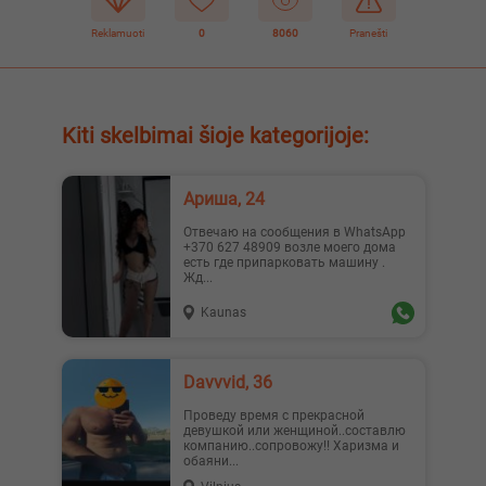
Reklamuoti
0
8060
Pranešti
Kiti skelbimai šioje kategorijoje:
Ариша, 24
Отвечаю на сообщения в WhatsApp
+370 627 48909 возле моего дома
есть где припарковать машину .
Жд...
Kaunas
Davvvid, 36
Проведу время с прекрасной
девушкой или женщиной..составлю
компанию..сопровожу!! Харизма и
обаяни...