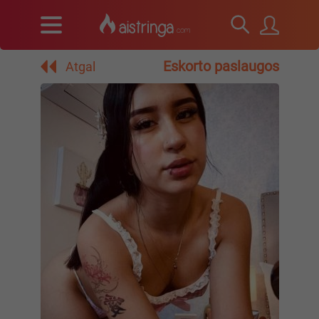
Eskorto paslaugos
Atgal