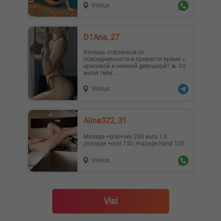
Vilnius
D1Ana, 27
Хочешь отвлечься от
повседневности и провести время с
красивой и нежной девушкой? 💫 Со
мной тебя ...
Vilnius
Alina322, 31
Masage +oral+sex 200 euro 1 h
,masage +oral 150 ,masage hand 120
Vilnius
Visi