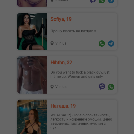
Kaunas
Sofiya, 19
Прошу писать на ватцап☺️
Vilnius
Hihthn, 32
Do you want to fuck a black guy, just
hit me up. Women and girls only.
Vilnius
Наташа, 19
WHATSAPP) Люблю спонтанность,
лёгкость и искренние эмоции. Ценю
уверенных, тактичных мужчин с
чув...