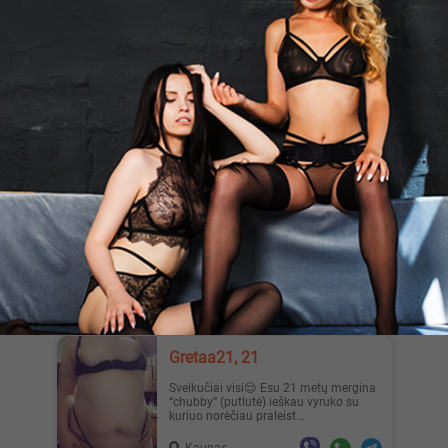
Vilnius
Лера, 24
WHATSAPP) Энергичная, открытая к
новым впечатлениям. Хочу встреч с
мужчиной, который ценит красот...
Vilnius
Jenny, 24
WhatsApp only +37065413531 I’m
available
Kaunas
Gretaa21, 21
Sveikučiai visi😌 Esu 21 metų mergina
“chubby” (putlutė) ieškau vyruko su
kuriuo norėčiau praleist...