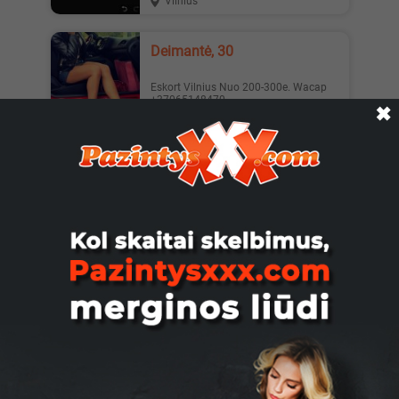
Vilnius
Deimantė, 30
Eskort Vilnius Nuo 200-300e. Wacap
+37065148470
✖
Vilnius
Intymus Masazas Vyresnio
Amžiaus Moterims, 30
Ieškote kažko ypatingo? Mano intymi
viso kūno masažo paslauga skirta
moterims nuo 35 iki 60 metų,...
Kaunas
Jesika19, 27
Hi i am do only outcall in Vilnius city:)
when you want nice time please write
me:)