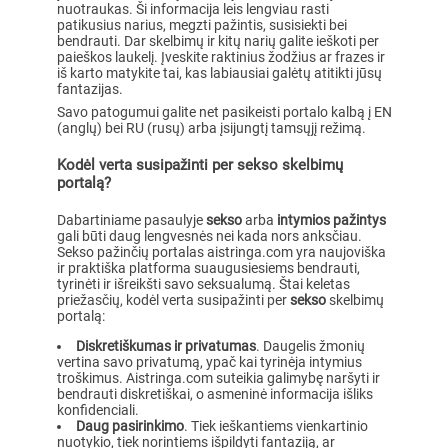
nuotraukas. Ši informacija leis lengviau rasti
patikusius narius, megzti pažintis, susisiekti bei
bendrauti. Dar skelbimų ir kitų narių galite ieškoti per
paieškos laukelį. Įveskite raktinius žodžius ar frazes ir
iš karto matykite tai, kas labiausiai galėtų atitikti jūsų
fantazijas.
Savo patogumui galite net pasikeisti portalo kalbą į EN
(anglų) bei RU (rusų) arba įsijungtį tamsųjį režimą.
Kodėl verta susipažinti per sekso skelbimų
portalą?
Dabartiniame pasaulyje
sekso
arba
intymios pažintys
gali būti daug lengvesnės nei kada nors anksčiau.
Sekso pažinčių portalas aistringa.com yra naujoviška
ir praktiška platforma suaugusiesiems bendrauti,
tyrinėti ir išreikšti savo seksualumą. Štai keletas
priežasčių, kodėl verta susipažinti per
sekso
skelbimų
portalą:
Diskretiškumas ir privatumas
. Daugelis žmonių
vertina savo privatumą, ypač kai tyrinėja intymius
troškimus. Aistringa.com suteikia galimybę naršyti ir
bendrauti diskretiškai, o asmeninė informacija išliks
konfidenciali.
Daug pasirinkimo
. Tiek ieškantiems vienkartinio
nuotykio, tiek norintiems išpildyti fantaziją, ar