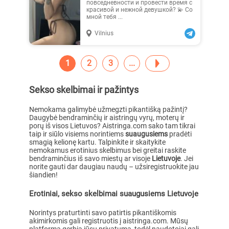
повседневности и провести время с
красивой и нежной девушкой? 💫 Со
мной тебя ...
Vilnius
1
2
3
Sekso skelbimai ir pažintys
Nemokama galimybė užmegzti pikantišką pažintį?
Daugybė bendraminčių ir aistringų vyrų, moterų ir
porų iš visos Lietuvos? Aistringa.com sako tam tikrai
taip ir siūlo visiems norintiems
suaugusiems
pradėti
smagią kelionę kartu. Talpinkite ir skaitykite
nemokamus erotinius skelbimus bei greitai raskite
bendraminčius iš savo miestų ar visoje
Lietuvoje
. Jei
norite gauti dar daugiau naudų – užsiregistruokite jau
šiandien!
Erotiniai, sekso skelbimai suaugusiems Lietuvoje
Norintys praturtinti savo patirtis pikantiškomis
akimirkomis gali registruotis į aistringa.com. Mūsų