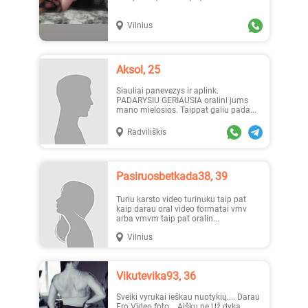
Vilnius
Aksol, 25
Siauliai panevezys ir aplink.
PADARYSIU GERIAUSIA oralini jums
mano mielosios. Taippat galiu pada...
Radviliškis
Pasiruosbetkada38, 39
Turiu karsto video turinuku taip pat
kaip darau oral video formatai vmv
arba vmvm taip pat oralin...
Vilnius
Vikutevika93, 36
Sveiki vyrukai ieškau nuotykių.... Darau
Ero Video foto... Aišku ne Už dyką