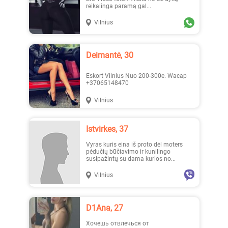
reikalinga paramą gal...
Vilnius
Deimantė, 30
Eskort Vilnius Nuo 200-300e. Wacap
+37065148470
Vilnius
Istvirkes, 37
Vyras kuris eina iš proto dėl moters
pėdučių būčiavimo ir kunilingo
susipažintų su dama kurios no...
Vilnius
D1Ana, 27
Хочешь отвлечься от