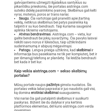
galvojantiems užmegzti ilgalaikius santykius su
pikantišku prieskoniu, šie portalas aistringa.com
suteiks didelę pasirinkimo įvairovę. Skelbimus gali kelti
vyrai, moterys, poros ar trans nariai.
Saugu
. Čia vartotojai gali pranešti apie įtartiną
veiklą, netikrus skelbimus bei patys pasirenka ką
talpinti ir su kuo bendrauti. Taip kuriama saugesnė
aplinka tikriems vartotojams.
Atviras bendravimas
. Aistringa.com – vieta, kur
galite bendrauti be jokių suvaržymų. Čia pavyks laisvai
reikšti savo norus ir lūkesčius, taip užtikrindami
suderinamumą ir abipusį mėgavimąsi.
Patogu
. Lengva prieiga užtikrins, kad
skelbimai
ir
informacija bus pasiekiama ne tik per kompiuterį, bet ir
per išmanųjį telefoną ar planšetę. Tai leidžia bendrauti
bet kada ir bet kur.
Kaip veikia aistringa.com – sekso skelbimų
portalas?
Mūsų portale naujos
pažintys
gimsta nuolatos. Šis
portalas veikia labai paprastai ir juo naudotis gali visi,
ką domina
erotiniai skelbimai
suaugusiems.
Visi nariai čia gali patalpinti skelbimus ir susikurti
paskyras. Būtent šie du dalykai ir yra kertinis
platformos elementas, dėl kurio aistringa.com verda
gyvenimas.