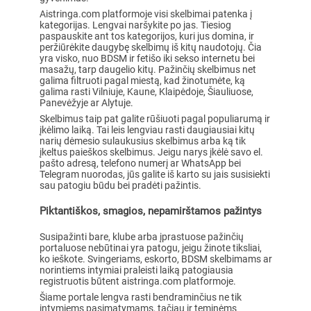
Aistringa.com platformoje visi skelbimai patenka į
kategorijas. Lengvai naršykite po jas. Tiesiog
paspauskite ant tos kategorijos, kuri jus domina, ir
peržiūrėkite daugybę skelbimų iš kitų naudotojų. Čia
yra visko, nuo BDSM ir fetišo iki sekso internetu bei
masažų, tarp daugelio kitų. Pažinčių skelbimus net
galima filtruoti pagal miestą, kad žinotumėte, ką
galima rasti Vilniuje, Kaune, Klaipėdoje, Šiauliuose,
Panevėžyje ar Alytuje.
Skelbimus taip pat galite rūšiuoti pagal populiarumą ir
įkėlimo laiką. Tai leis lengviau rasti daugiausiai kitų
narių dėmesio sulaukusius skelbimus arba ką tik
įkeltus paieškos skelbimus. Jeigu narys įkėlė savo el.
pašto adresą, telefono numerį ar WhatsApp bei
Telegram nuorodas, jūs galite iš karto su jais susisiekti
sau patogiu būdu bei pradėti pažintis.
Piktantiškos, smagios, nepamirštamos pažintys
Susipažinti bare, klube arba įprastuose pažinčių
portaluose nebūtinai yra patogu, jeigu žinote tiksliai,
ko ieškote. Svingeriams, eskorto, BDSM skelbimams ar
norintiems intymiai praleisti laiką patogiausia
registruotis būtent aistringa.com platformoje.
Šiame portale lengva rasti bendraminčius ne tik
intymiems pasimatymams, tačiau ir teminėms