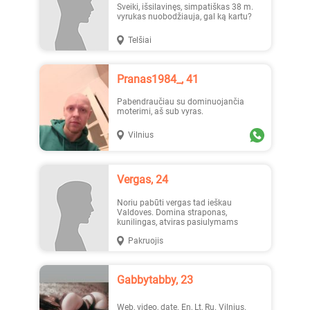
Sveiki, išsilavinęs, simpatiškas 38 m.
vyrukas nuobodžiauja, gal ką kartu?
Telšiai
Austėja, 19
Erika1, 22
Pranas1984_, 41
Pabendraučiau su dominuojančia
moterimi, aš sub vyras.
Vilnius
_Lilyth_, 29
_Lilyth_, 29
Vergas, 24
Noriu pabūti vergas tad ieškau
Valdoves. Domina straponas,
kunilingas, atviras pasiulymams
Pakruojis
Gabbytabby, 23
Наташа, 19
Jesika19, 27
Web, video, date. En, Lt, Ru. Vilnius.