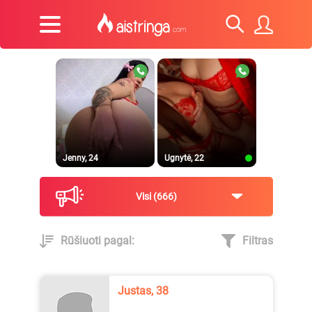
Jenny, 24
Ugnytė, 22
Visi
666
Rūšiuoti pagal:
Filtras
_Lilyth_, 29
Jenny, 23
Justas, 38