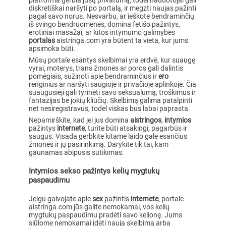
platforma gerbia jūsų privatumą, todėl naudotojai gali
diskretiškai naršyti po portalą, ir megzti naujas pažinti
pagal savo norus. Nesvarbu, ar ieškote bendraminčių
iš svingo bendruomenės, domina fetišo pažintys,
erotiniai masažai, ar kitos intymumo galimybės
portalas
aistringa.com yra būtent ta vieta, kur jums
apsimoka būti.
Mūsų portale esantys skelbimai yra erdvė, kur suaugę
vyrai, moterys, trans žmonės ar poros gali dalintis
pomėgiais, sužinoti apie bendraminčius ir
ero
renginius ar naršyti saugioje ir privačioje aplinkoje. Čia
suaugusieji gali tyrinėti savo seksualumą, troškimus ir
fantazijas be jokių kliūčių. Skelbimą galima patalpinti
net nesiregistravus, todėl viskas bus labai paprasta.
Nepamirškite, kad jei jus domina
aistringos
,
intymios
pažintys
internete
, turite būti atsakingi, pagarbūs ir
saugūs. Visada gerbkite kitame laido gale esančius
žmones ir jų pasirinkimą. Darykite tik tai, kam
gaunamas abipusis sutikimas.
Intymios sekso pažintys kelių mygtukų
paspaudimu
Jeigu galvojate apie
sex
pažintis
internete
, portale
aistringa.com jūs galite nemokamai, vos kelių
mygtukų paspaudimu pradėti savo kelionę. Jums
siūlome nemokamai įdėti naują skelbimą arba