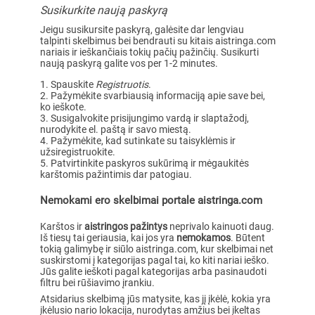
Susikurkite naują paskyrą
Jeigu susikursite paskyrą, galėsite dar lengviau
talpinti skelbimus bei bendrauti su kitais aistringa.com
nariais ir ieškančiais tokių pačių pažinčių. Susikurti
naują paskyrą galite vos per 1-2 minutes.
Spauskite
Registruotis
.
Pažymėkite svarbiausią informaciją apie save bei,
ko ieškote.
Susigalvokite prisijungimo vardą ir slaptažodį,
nurodykite el. paštą ir savo miestą.
Pažymėkite, kad sutinkate su taisyklėmis ir
užsiregistruokite.
Patvirtinkite paskyros sukūrimą ir mėgaukitės
karštomis pažintimis dar patogiau.
Nemokami ero skelbimai portale aistringa.com
Karštos ir
aistringos pažintys
neprivalo kainuoti daug.
Iš tiesų tai geriausia, kai jos yra
nemokamos
. Būtent
tokią galimybę ir siūlo aistringa.com, kur skelbimai net
suskirstomi į kategorijas pagal tai, ko kiti nariai ieško.
Jūs galite ieškoti pagal kategorijas arba pasinaudoti
filtru bei rūšiavimo įrankiu.
Atsidarius skelbimą jūs matysite, kas jį įkėlė, kokia yra
įkėlusio nario lokacija, nurodytas amžius bei įkeltas