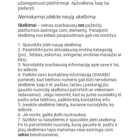
užsiregistruoti platformoje. Apžvelkime, kaip tai
padaryti.
Nemokamai įdėkite naują skelbimą
Skelbimai
– vienas svarbiausių
sex
pažinčių
platformos aistringa.com, elementų. Patalpinti
skelbimą vos keliais paspaudimais gali visi norintys.
Spauskite
Įdėti naują skelbimą
.
Pasirinkite jums aktualiausią erotinę kategoriją
(pvz., fetišas, eskortas, svingeriai, erotiniai masažai ar
kita).
Nurodykite svarbiausią informaciją apie save ir tai,
ko ieškote.
Palikite savo kontaktinę informaciją (SVARBU
paminėti, kad telefono numeris gali būti nerodomas
skelbime, kaip ir el. paštas, tačiau į pastarąjį jūs
gausite nuorodą skelbimui patvirtinti ar vėlesniam
redavaimui). Jeigu nenorite, kad su jumis susisiektų el.
paštu arba telefonu, palikite kitą kontaktinę info.
Įveskite skelbimo tekstą, kuriame nurodykite, ko
ieškote.
Jei norite, galite įkelti nuotraukas.
Sutikite su taisyklėmis ir spauskite
įdėti skelbimą
.
Po to patvirtinkite nuorodą, kurią gausite el. paštu ir
jūsų skelbimas taps matomas visai aistringa.com
sekso
bendruomenei.