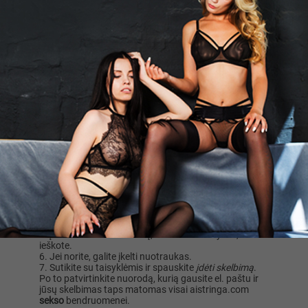
siūlome nemokamai įdėti naują skelbimą arba
užsiregistruoti platformoje. Apžvelkime, kaip tai
padaryti.
Nemokamai įdėkite naują skelbimą
Skelbimai
– vienas svarbiausių
sex
pažinčių
platformos aistringa.com, elementų. Patalpinti
skelbimą vos keliais paspaudimais gali visi norintys.
Spauskite
Įdėti naują skelbimą
.
Pasirinkite jums aktualiausią erotinę kategoriją
(pvz., fetišas, eskortas, svingeriai, erotiniai masažai ar
kita).
Nurodykite svarbiausią informaciją apie save ir tai,
ko ieškote.
Palikite savo kontaktinę informaciją (SVARBU
paminėti, kad telefono numeris gali būti nerodomas
skelbime, kaip ir el. paštas, tačiau į pastarąjį jūs
gausite nuorodą skelbimui patvirtinti ar vėlesniam
redavaimui). Jeigu nenorite, kad su jumis susisiektų el.
paštu arba telefonu, palikite kitą kontaktinę info.
Įveskite skelbimo tekstą, kuriame nurodykite, ko
ieškote.
Jei norite, galite įkelti nuotraukas.
Sutikite su taisyklėmis ir spauskite
įdėti skelbimą
.
Po to patvirtinkite nuorodą, kurią gausite el. paštu ir
jūsų skelbimas taps matomas visai aistringa.com
sekso
bendruomenei.