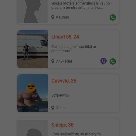
ieskau moters ar merginos is kauno
graziam bendravimui ir laisva...
Kaunas
Linas158, 24
Gal kokia panelė susitikti ar
pabendrauti
Anykščiai
Davvvid, 36
Встречусь
Vilnius
Sniege, 38
Pora susipažintų su moterymi