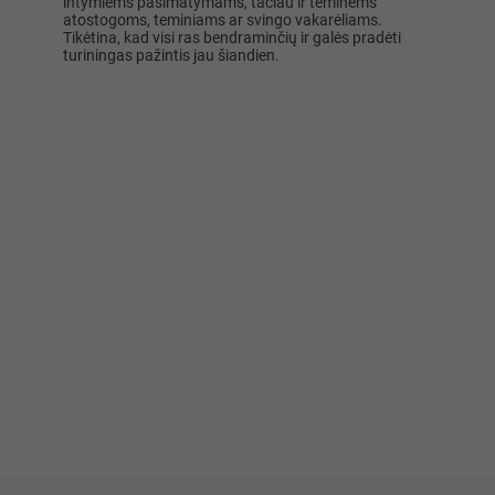
intymiems pasimatymams, tačiau ir teminėms
atostogoms, teminiams ar svingo vakarėliams.
Tikėtina, kad visi ras bendraminčių ir galės pradėti
turiningas pažintis jau šiandien.