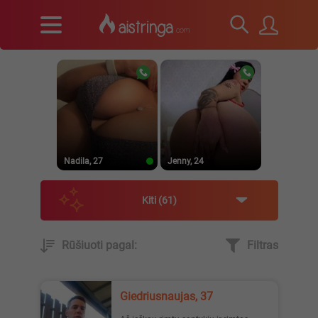
Nadila, 27
Jenny, 24
Kiti
61
Rūšiuoti pagal:
Filtras
Ugnytė, 22
_Lilyth_, 29
Giedriusnaujas, 37