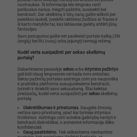
nuotraukas. Ši informacija leis lengviau rasti
patikusius narius, megzti pažintis, susisiekti bei
bendrauti. Dar skelbimų ir kitų narių galite ieškoti per
paieškos laukelį. Įveskite raktinius žodžius ar frazes ir
iš karto matykite tai, kas labiausiai galėtų atitikti jūsų
fantazijas.
Savo patogumui galite net pasikeisti portalo kalbą į EN
(anglų) bei RU (rusų) arba įsijungtį tamsųjį režimą.
Kodėl verta susipažinti per sekso skelbimų
portalą?
Dabartiniame pasaulyje
sekso
arba
intymios pažintys
gali būti daug lengvesnės nei kada nors anksčiau.
Sekso pažinčių portalas aistringa.com yra naujoviška
ir praktiška platforma suaugusiesiems bendrauti,
tyrinėti ir išreikšti savo seksualumą. Štai keletas
priežasčių, kodėl verta susipažinti per
sekso
skelbimų
portalą:
Diskretiškumas ir privatumas
. Daugelis žmonių
vertina savo privatumą, ypač kai tyrinėja intymius
troškimus. Aistringa.com suteikia galimybę naršyti ir
bendrauti diskretiškai, o asmeninė informacija išliks
konfidenciali.
Daug pasirinkimo
. Tiek ieškantiems vienkartinio