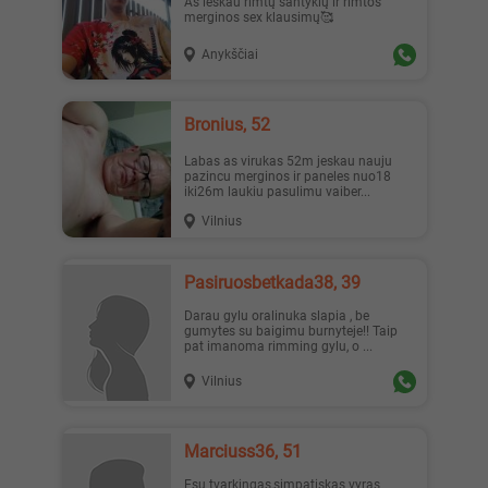
Aš ieškau rimtų santykių ir rimtos
merginos sex klausimų🥰
Anykščiai
Jenny, 23
Austėja, 19
Bronius, 52
Labas as virukas 52m jeskau nauju
pazincu merginos ir paneles nuo18
iki26m laukiu pasulimu vaiber...
Vilnius
Erika1, 22
_Lilyth_, 29
Pasiruosbetkada38, 39
Darau gylu oralinuka slapia , be
gumytes su baigimu burnyteje!! Taip
pat imanoma rimming gylu, o ...
Vilnius
_Lilyth_, 29
Наташа, 19
Marciuss36, 51
Esu tvarkingas,simpatiskas vyras