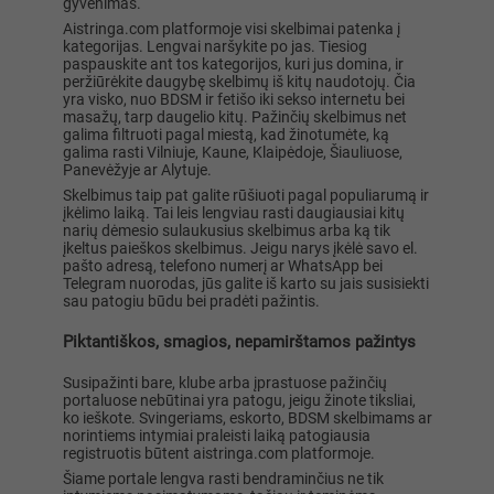
gyvenimas.
Aistringa.com platformoje visi skelbimai patenka į
kategorijas. Lengvai naršykite po jas. Tiesiog
paspauskite ant tos kategorijos, kuri jus domina, ir
peržiūrėkite daugybę skelbimų iš kitų naudotojų. Čia
yra visko, nuo BDSM ir fetišo iki sekso internetu bei
masažų, tarp daugelio kitų. Pažinčių skelbimus net
galima filtruoti pagal miestą, kad žinotumėte, ką
galima rasti Vilniuje, Kaune, Klaipėdoje, Šiauliuose,
Panevėžyje ar Alytuje.
Skelbimus taip pat galite rūšiuoti pagal populiarumą ir
įkėlimo laiką. Tai leis lengviau rasti daugiausiai kitų
narių dėmesio sulaukusius skelbimus arba ką tik
įkeltus paieškos skelbimus. Jeigu narys įkėlė savo el.
pašto adresą, telefono numerį ar WhatsApp bei
Telegram nuorodas, jūs galite iš karto su jais susisiekti
sau patogiu būdu bei pradėti pažintis.
Piktantiškos, smagios, nepamirštamos pažintys
Susipažinti bare, klube arba įprastuose pažinčių
portaluose nebūtinai yra patogu, jeigu žinote tiksliai,
ko ieškote. Svingeriams, eskorto, BDSM skelbimams ar
norintiems intymiai praleisti laiką patogiausia
registruotis būtent aistringa.com platformoje.
Šiame portale lengva rasti bendraminčius ne tik