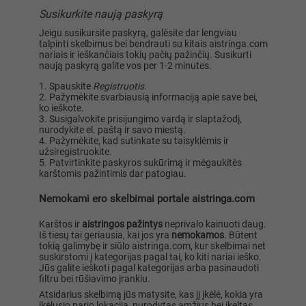
Susikurkite naują paskyrą
Jeigu susikursite paskyrą, galėsite dar lengviau
talpinti skelbimus bei bendrauti su kitais aistringa.com
nariais ir ieškančiais tokių pačių pažinčių. Susikurti
naują paskyrą galite vos per 1-2 minutes.
Spauskite
Registruotis
.
Pažymėkite svarbiausią informaciją apie save bei,
ko ieškote.
Susigalvokite prisijungimo vardą ir slaptažodį,
nurodykite el. paštą ir savo miestą.
Pažymėkite, kad sutinkate su taisyklėmis ir
užsiregistruokite.
Patvirtinkite paskyros sukūrimą ir mėgaukitės
karštomis pažintimis dar patogiau.
Nemokami ero skelbimai portale aistringa.com
Karštos ir
aistringos pažintys
neprivalo kainuoti daug.
Iš tiesų tai geriausia, kai jos yra
nemokamos
. Būtent
tokią galimybę ir siūlo aistringa.com, kur skelbimai net
suskirstomi į kategorijas pagal tai, ko kiti nariai ieško.
Jūs galite ieškoti pagal kategorijas arba pasinaudoti
filtru bei rūšiavimo įrankiu.
Atsidarius skelbimą jūs matysite, kas jį įkėlė, kokia yra
įkėlusio nario lokacija, nurodytas amžius bei įkeltas