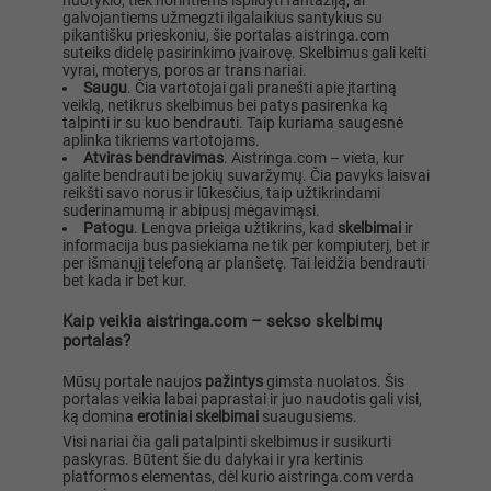
nuotykio, tiek norintiems išpildyti fantaziją, ar
galvojantiems užmegzti ilgalaikius santykius su
pikantišku prieskoniu, šie portalas aistringa.com
suteiks didelę pasirinkimo įvairovę. Skelbimus gali kelti
vyrai, moterys, poros ar trans nariai.
Saugu
. Čia vartotojai gali pranešti apie įtartiną
veiklą, netikrus skelbimus bei patys pasirenka ką
talpinti ir su kuo bendrauti. Taip kuriama saugesnė
aplinka tikriems vartotojams.
Atviras bendravimas
. Aistringa.com – vieta, kur
galite bendrauti be jokių suvaržymų. Čia pavyks laisvai
reikšti savo norus ir lūkesčius, taip užtikrindami
suderinamumą ir abipusį mėgavimąsi.
Patogu
. Lengva prieiga užtikrins, kad
skelbimai
ir
informacija bus pasiekiama ne tik per kompiuterį, bet ir
per išmanųjį telefoną ar planšetę. Tai leidžia bendrauti
bet kada ir bet kur.
Kaip veikia aistringa.com – sekso skelbimų
portalas?
Mūsų portale naujos
pažintys
gimsta nuolatos. Šis
portalas veikia labai paprastai ir juo naudotis gali visi,
ką domina
erotiniai skelbimai
suaugusiems.
Visi nariai čia gali patalpinti skelbimus ir susikurti
paskyras. Būtent šie du dalykai ir yra kertinis
platformos elementas, dėl kurio aistringa.com verda