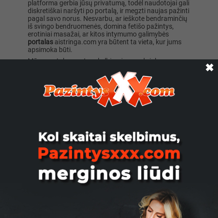
platforma gerbia jūsų privatumą, todėl naudotojai gali
diskretiškai naršyti po portalą, ir megzti naujas pažinti
pagal savo norus. Nesvarbu, ar ieškote bendraminčių
iš svingo bendruomenės, domina fetišo pažintys,
erotiniai masažai, ar kitos intymumo galimybės
portalas
aistringa.com yra būtent ta vieta, kur jums
apsimoka būti.
Mūsų portale esantys skelbimai yra erdvė, kur suaugę
✖
vyrai, moterys, trans žmonės ar poros gali dalintis
pomėgiais, sužinoti apie bendraminčius ir
ero
renginius ar naršyti saugioje ir privačioje aplinkoje. Čia
suaugusieji gali tyrinėti savo seksualumą, troškimus ir
fantazijas be jokių kliūčių. Skelbimą galima patalpinti
net nesiregistravus, todėl viskas bus labai paprasta.
Nepamirškite, kad jei jus domina
aistringos
,
intymios
pažintys
internete
, turite būti atsakingi, pagarbūs ir
saugūs. Visada gerbkite kitame laido gale esančius
žmones ir jų pasirinkimą. Darykite tik tai, kam
gaunamas abipusis sutikimas.
Intymios sekso pažintys kelių mygtukų
paspaudimu
Jeigu galvojate apie
sex
pažintis
internete
, portale
aistringa.com jūs galite nemokamai, vos kelių
mygtukų paspaudimu pradėti savo kelionę. Jums