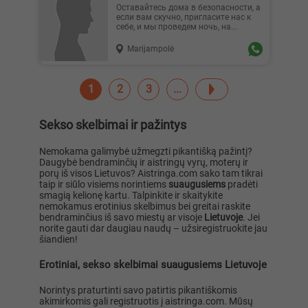
Оставайтесь дома в безопасности, а
если вам скучно, пригласите нас к
себе, и мы проведем ночь, на...
Marijampolė
1
2
3
Sekso skelbimai ir pažintys
Nemokama galimybė užmegzti pikantišką pažintį?
Daugybė bendraminčių ir aistringų vyrų, moterų ir
porų iš visos Lietuvos? Aistringa.com sako tam tikrai
taip ir siūlo visiems norintiems
suaugusiems
pradėti
smagią kelionę kartu. Talpinkite ir skaitykite
nemokamus erotinius skelbimus bei greitai raskite
bendraminčius iš savo miestų ar visoje
Lietuvoje
. Jei
norite gauti dar daugiau naudų – užsiregistruokite jau
šiandien!
Erotiniai, sekso skelbimai suaugusiems Lietuvoje
Norintys praturtinti savo patirtis pikantiškomis
akimirkomis gali registruotis į aistringa.com. Mūsų