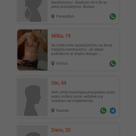
bendravymui. Atsakom sms tik su
pilnu prisistatymu. Ikiukas
Panevėžys
Milka, 19
Su mielu noru susipažinčiau su žavia
mergina bendravimui. Jei ieškai
pašnekovo ar slapto draugo -...
Vilnius
Gin, 44
44m.simp.tvarkingas,draugiskas vyras
iesko moters kuriai vertybes yra
svarbiau nei materialiniai...
Kaunas
Danu, 20